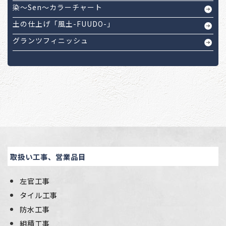
染～Sen～カラーチャート
土の仕上げ「風土-FUUDO-」
グランツフィニッシュ
取扱い工事、営業品目
左官工事
タイル工事
防水工事
組積工事