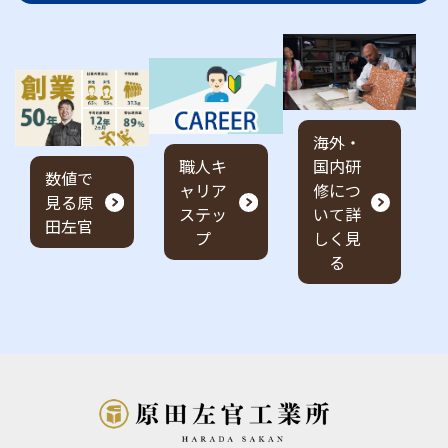
海外・
職人キ
国内研
数値で
ャリア
修につ
見る原
ステッ
いて詳
田左官
プ
しく見
る