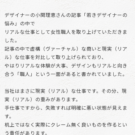
デザイナーの小関理恵さんの記事「若きデザイナーの
悩み」の中で
リアルな仕事として女性職人を取り上げていただきま
した。
記事の中で虚構（ヴァーチャル）な商いと現実（リア
ル）な仕事を対比して取り上げられており、
やはりリアルな体験が大事、デザインもリアルと向き
合う「職人」という一面があると書かれていました。
当社はまさに現実（リアル）な仕事です。その分、現
実（リアル）の重みがあります。
手仕事ですから、失敗すれば明確に悪い状態が見えま
す。
机上ではなく実際にクレーム無く良いものを作るとい
う責任があります。