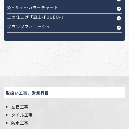
染～Sen～カラーチャート
土の仕上げ「風土-FUUDO-」
グランツフィニッシュ
取扱い工事、営業品目
左官工事
タイル工事
防水工事