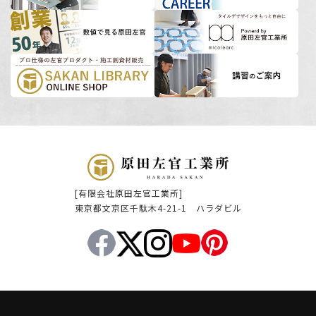
[有限会社原田左官工業所]
東京都文京区千駄木4-21-1 ハラダビル