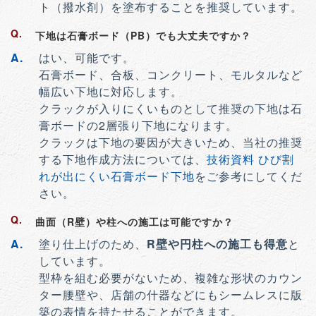
ト（撥水剤）を塗布することを推奨しています。
下地は石膏ボード（PB）でも大丈夫ですか？
はい、可能です。
石膏ボード、合板、コンクリート、モルタルなど
幅広い下地に対応します。
クラックが入りにくいものとして推奨の下地は石
膏ボードの2層張り下地になります。
クラックは下地の要因が大きいため、当社の推奨
する下地作成方法については、
技術資料 ひび割
れが出にくい石膏ボード下地
をご参考にしてくだ
さい。
曲面（R壁）や柱への施工は可能ですか？
塗り仕上げのため、
R壁や円柱への施工も得意
と
しています。
型枠を組む必要がないため、複雑な形状のカウン
ター腰壁や、店舗の什器などにもシームレスに版
築の表情を持たせることができます。