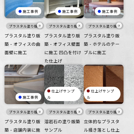
施工事例
施工事例
施工事例
›
›
›
プラスタル塗り版築
寒色
プラスタル塗り版築
壁
壁
プラスタル塗り版築
赤
プラスタル塗り版
プラスタル塗り版
プラスタル塗り版
築 - オフィスの曲
築 - オフィス壁面
築 - ホテルのテー
面壁に施工
に施工 凹凸を付け
ブルに施工
た仕上げ
仕上げサンプ
仕上げサンプ
施工事例
ル
ル
›
›
›
プラスタル塗り版築
風土-FUUDO-
プラスタル塗り版築
黒
暖色
白
プラスタル塗り版築
黒
壁
壁
家具・什器
家具・什器
暖色
プラスタル塗り版
溶岩石の塗り版築
立体的なプラスタ
築 - 店舗内装に施
サンプル
ル掻き落とし仕上