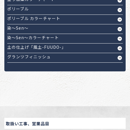
ポリーブル
ポリーブル カラーチャート
染～Sen～
染～Sen～カラーチャート
土の仕上げ「風土-FUUDO-」
グランツフィニッシュ
取扱い工事、営業品目