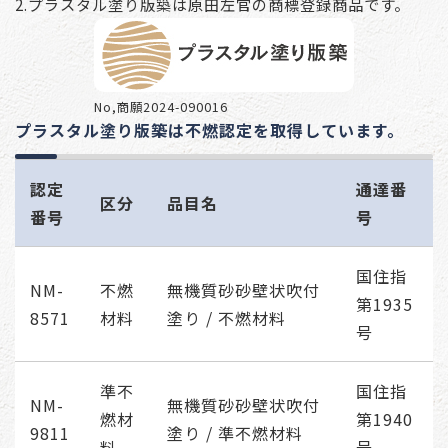
2.プラスタル塗り版築は原田左官の商標登録商品です。
No,商願2024-090016
プラスタル塗り版築は不燃認定を取得しています。
認定
通達番
区分
品目名
番号
号
国住指
NM-
不燃
無機質砂砂壁状吹付
第1935
8571
材料
塗り / 不燃材料
号
準不
国住指
NM-
無機質砂砂壁状吹付
燃材
第1940
9811
塗り / 準不燃材料
料
号