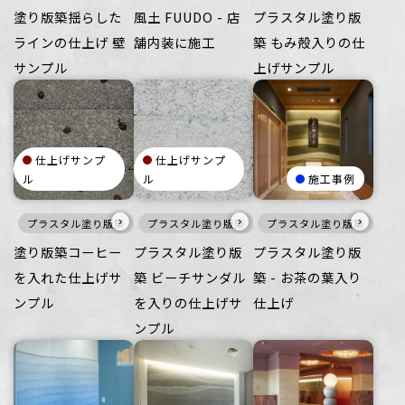
塗り版築揺らした
風土 FUUDO - 店
プラスタル塗り版
ラインの仕上げ 壁
舗内装に施工
築 もみ殻入りの仕
サンプル
上げサンプル
仕上げサンプ
仕上げサンプ
ル
ル
施工事例
›
›
›
プラスタル塗り版築
壁
プラスタル塗り版築
アップサイクル
白
プラスタル塗り版築
壁
ミックステクス
暖色
塗り版築コーヒー
プラスタル塗り版
プラスタル塗り版
を入れた仕上げサ
築 ビーチサンダル
築 - お茶の葉入り
ンプル
を入りの仕上げサ
仕上げ
ンプル