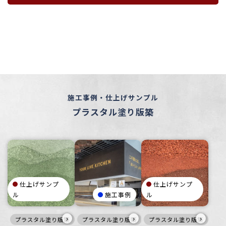
施工事例・仕上げサンプル
プラスタル塗り版築
仕上げサンプ
仕上げサンプ
ル
施工事例
ル
›
›
›
プラスタル塗り版築
寒色
プラスタル塗り版築
壁
風土-FUUDO-
プラスタル塗り版築
黒
暖色
赤