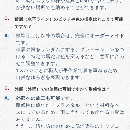
め、既存のサッシ枠や建具との取り合い（チリ）
が少ない場所でも納めることができます。
積層（水平ライン）のピッチや色の指定はどこまで可能
ですか？
標準仕上げ以外の場合は、完全に
オーダーメイド
です。
積層の幅をランダムにする、グラデーションをつ
ける、特定の層だけ色を変えるなど、意匠に合わ
せて調整できます。
1スパンごとに職人が手作業で層を重ねるため、
自然なゆらぎを表現できます。
外部（外壁）での使用は可能ですか？耐候性は？
外部への施工も可能
です。
耐候性に優れた「プラスタル」という材料をベー
スにしているため、雨に当たっても崩れる心配は
ありません。
ただし、汚れ防止のために低汚染型のトップコー