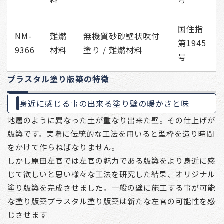
国住指
NM-
難燃
無機質砂砂壁状吹付
第1945
9366
材料
塗り / 難燃材料
号
プラスタル塗り版築の特徴
身近に感じる事の出来る塗り壁の暖かさと味
地層のように異なった土が重なり出来た壁。その仕上げが
版築です。実際に伝統的な工法を用いると型枠を造り時間
をかけて作らねばなりません。
しかし原田左官では左官の魅力である版築をより身近に感
じて欲しいと思い様々な工法を研究した結果、オリジナル
塗り版築を完成させました。一般の壁に施工する事が可能
な塗り版築プラスタル塗り版築は新たな左官の可能性を感
じさせます