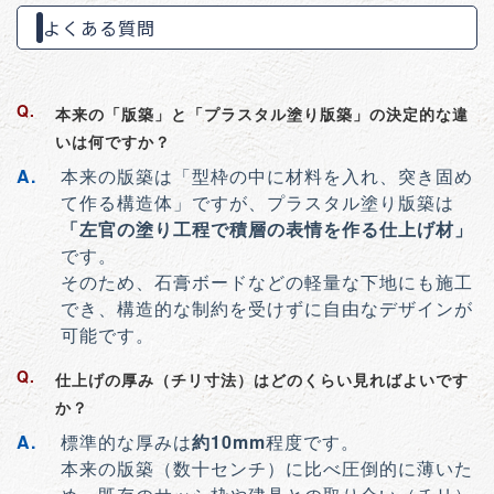
よくある質問
本来の「版築」と「プラスタル塗り版築」の決定的な違
いは何ですか？
本来の版築は「型枠の中に材料を入れ、突き固め
て作る構造体」ですが、プラスタル塗り版築は
「左官の塗り工程で積層の表情を作る仕上げ材」
です。
そのため、石膏ボードなどの軽量な下地にも施工
でき、構造的な制約を受けずに自由なデザインが
可能です。
仕上げの厚み（チリ寸法）はどのくらい見ればよいです
か？
標準的な厚みは
約10mm
程度です。
本来の版築（数十センチ）に比べ圧倒的に薄いた