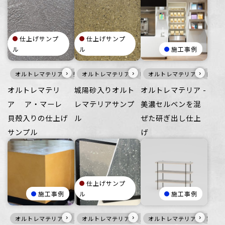
仕上げサンプ
仕上げサンプ
ル
ル
施工事例
›
›
›
オルトレマテリア
壁
オルトレマテリア
暖色
オルトレマテリア
壁
床
家具・什器
白
オルトレマテリ
城陽砂入りオルト
オルトレマテリア -
ア ア・マーレ
レマテリアサンプ
美濃セルベンを混
貝殻入りの仕上げ
ル
ぜた研ぎ出し仕上
サンプル
げ
仕上げサンプ
施工事例
ル
施工事例
›
›
›
オルトレマテリア
メタル
オルトレマテリア
家具・什器
灰
オルトレマテリア
家具・什器
壁
家具・
床