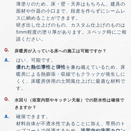
薄塗りのため、床・壁・天井はもちろん、建具の
面材や什器の小口まで、段差を作らずにシームレ
スに納めることができます。
研ぎ出し仕上げのもの、カスタム仕上げのものは
5mm程度の塗り厚があります。スペック時にご相
談ください。
床暖房が入っている床への施工は可能ですか？
はい、可能です。
優れた熱伝導性と弾性
を兼ね備えているため、床
暖房による熱膨張・収縮でもクラックが発生しに
くく、床暖房併用の土間風仕上げに最適な材料で
す。
水回り（浴室内部やキッチン天板）での防水性は確保で
きますか？
確保できます。
材料自体が不透水性であることに加え、専用のト
ップコートで保護するため、
浴室内や洗面カウン