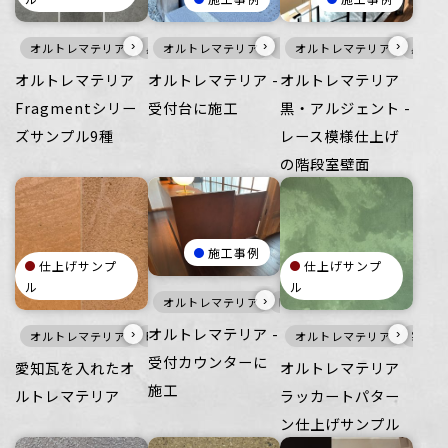
›
›
›
オルトレマテリア
黒
オルトレマテリア
メタル
壁
家具・什器
メタル
オルトレマテリア
家具・什器
黒
オルトレマテリア
オルトレマテリア -
オルトレマテリア
Fragmentシリー
受付台に施工
黒・アルジェント -
ズサンプル9種
レース模様仕上げ
の階段室壁面
施工事例
仕上げサンプ
仕上げサンプ
ル
ル
›
オルトレマテリア
暖色
メタル
家具・什器
オルトレマテリア -
›
›
オルトレマテリア
暖色
オルトレマテリア
寒色
受付カウンターに
愛知瓦を入れたオ
オルトレマテリア
施工
ルトレマテリア
ラッカートパター
ン仕上げサンプル