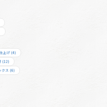
)
上げ (4)
(12)
クス (6)