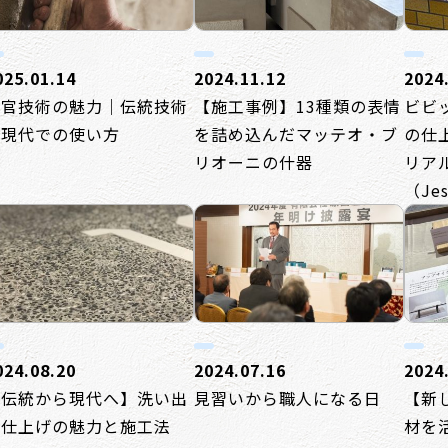
025.01.14
2024.11.12
2024
左官技術の魅力｜伝統技術
【施工事例】13種類の表情
ビビ
と現代での使い方
を詰め込んだマッテオ・ブ
の仕
リオーニの什器
リア
（Jes
024.08.20
2024.07.16
2024
【伝統から現代へ】洗い出
見習いから職人になる日
【新
し仕上げの魅力と施工法
材を