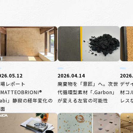
026.05.12
2026.04.14
2026
現場レポート
廃棄物を「意匠」へ。次世
デザ
MATTEOBRIONI®
代循環型素材「.Garbon」
材コ
abi」静寂の経年変化の
が変える左官の可能性
レス
壁面