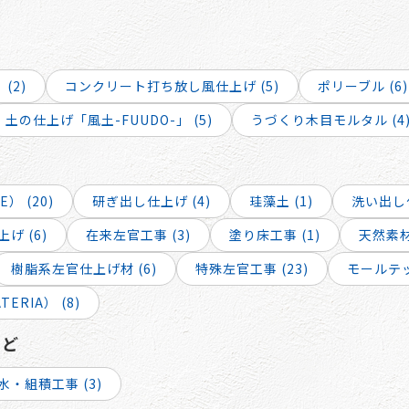
(2)
コンクリート打ち放し風仕上げ (5)
ポリーブル (6)
土の仕上げ「風土-FUUDO-」 (5)
うづくり木目モルタル (4
） (20)
研ぎ出し仕上げ (4)
珪藻土 (1)
洗い出し仕
げ (6)
在来左官工事 (3)
塗り床工事 (1)
天然素材 
樹脂系左官仕上げ材 (6)
特殊左官工事 (23)
モールテッ
RIA） (8)
など
水・組積工事 (3)