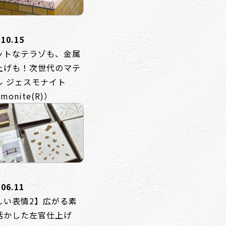
.10.15
ットなテラゾも、金属
上げも！次世代のマテ
ル ジェスモナイト
monite(R)）
.06.11
しい表情2】広がる素
活かした左官仕上げ