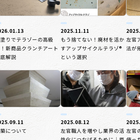
026.01.13
2025.11.11
2025
薄塗りでテラゾーの高級
もう捨てない！廃材を活か
左官
感！新商品クランチアート
すアップサイクルテラゾ®
法が
徹底解説
という選択
025.09.11
2025.08.12
2025
版築について
左官職人を増やし業界の活
左官
性化につなげるために｜原
使っ