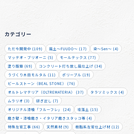
カテゴリー
ただ今開発中 (109)
風土～FUUDO～ (17)
染～Sen～ (4)
マッテオ・ブリオーニ (5)
モールテックス (77)
塗り版築 (69)
コンクリート打ち放し風仕上げ (34)
うづくり木目モルタル (11)
ポリーブル (19)
ビールストーン（BEAL STONE） (76)
オルトレマテリア（OLTREMATERIA） (37)
タラソミックス (4)
ムラリオ (3)
研ぎ出し (7)
オリジナル漆喰「フルーフレ」 (24)
珪藻土 (15)
磨き壁・漆喰磨き・イタリア磨きスタッコ等 (4)
特殊左官工事 (66)
天然素材 (9)
樹脂系左官仕上げ材 (12)