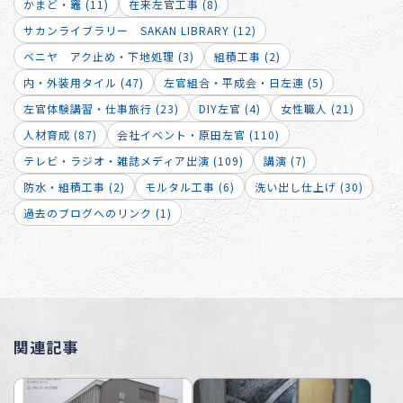
かまど・竈 (11)
在来左官工事 (8)
サカンライブラリー SAKAN LIBRARY (12)
ベニヤ アク止め・下地処理 (3)
組積工事 (2)
内・外装用タイル (47)
左官組合・平成会・日左連 (5)
左官体験講習・仕事旅行 (23)
DIY左官 (4)
女性職人 (21)
人材育成 (87)
会社イベント・原田左官 (110)
テレビ・ラジオ・雑誌メディア出演 (109)
講演 (7)
防水・組積工事 (2)
モルタル工事 (6)
洗い出し仕上げ (30)
過去のブログへのリンク (1)
関連記事