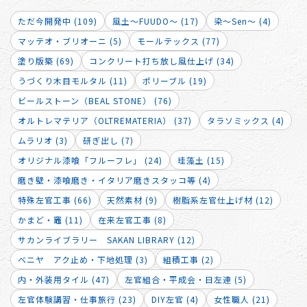
ただ今開発中 (109)
風土～FUUDO～ (17)
染～Sen～ (4)
マッテオ・ブリオーニ (5)
モールテックス (77)
塗り版築 (69)
コンクリート打ち放し風仕上げ (34)
うづくり木目モルタル (11)
ポリーブル (19)
ビールストーン（BEAL STONE） (76)
オルトレマテリア（OLTREMATERIA） (37)
タラソミックス (4)
ムラリオ (3)
研ぎ出し (7)
オリジナル漆喰「フルーフレ」 (24)
珪藻土 (15)
磨き壁・漆喰磨き・イタリア磨きスタッコ等 (4)
特殊左官工事 (66)
天然素材 (9)
樹脂系左官仕上げ材 (12)
かまど・竈 (11)
在来左官工事 (8)
サカンライブラリー SAKAN LIBRARY (12)
ベニヤ アク止め・下地処理 (3)
組積工事 (2)
内・外装用タイル (47)
左官組合・平成会・日左連 (5)
左官体験講習・仕事旅行 (23)
DIY左官 (4)
女性職人 (21)