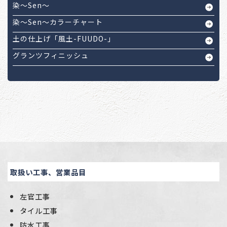
染～Sen～
染～Sen～カラーチャート
土の仕上げ「風土-FUUDO-」
グランツフィニッシュ
取扱い工事、営業品目
左官工事
タイル工事
防水工事