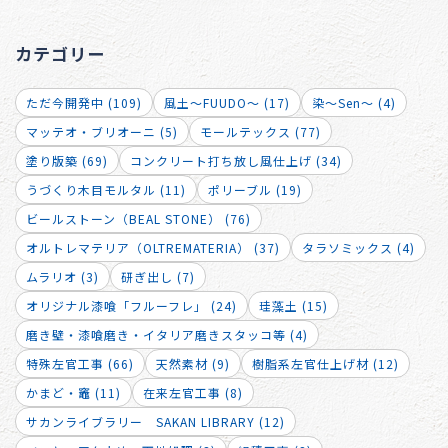
カテゴリー
ただ今開発中 (109)
風土～FUUDO～ (17)
染～Sen～ (4)
マッテオ・ブリオーニ (5)
モールテックス (77)
塗り版築 (69)
コンクリート打ち放し風仕上げ (34)
うづくり木目モルタル (11)
ポリーブル (19)
ビールストーン（BEAL STONE） (76)
オルトレマテリア（OLTREMATERIA） (37)
タラソミックス (4)
ムラリオ (3)
研ぎ出し (7)
オリジナル漆喰「フルーフレ」 (24)
珪藻土 (15)
磨き壁・漆喰磨き・イタリア磨きスタッコ等 (4)
特殊左官工事 (66)
天然素材 (9)
樹脂系左官仕上げ材 (12)
かまど・竈 (11)
在来左官工事 (8)
サカンライブラリー SAKAN LIBRARY (12)