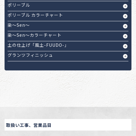
ポリーブル
ポリーブル カラーチャート
染～Sen～
染～Sen～カラーチャート
土の仕上げ「風土-FUUDO-」
グランツフィニッシュ
取扱い工事、営業品目