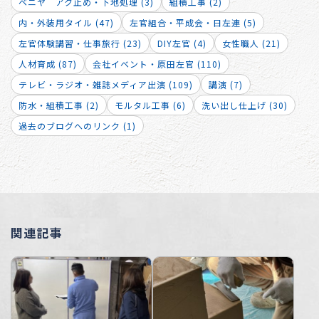
ベニヤ アク止め・下地処理 (3)
組積工事 (2)
内・外装用タイル (47)
左官組合・平成会・日左連 (5)
左官体験講習・仕事旅行 (23)
DIY左官 (4)
女性職人 (21)
人材育成 (87)
会社イベント・原田左官 (110)
テレビ・ラジオ・雑誌メディア出演 (109)
講演 (7)
防水・組積工事 (2)
モルタル工事 (6)
洗い出し仕上げ (30)
過去のブログへのリンク (1)
関連記事