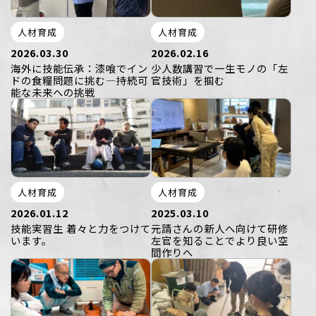
人材育成
人材育成
2026.03.30
2026.02.16
海外に技能伝承：漆喰でイン
少人数講習で一生モノの「左
ドの食糧問題に挑む—持続可
官技術」を掴む
能な未来への挑戦
人材育成
人材育成
2026.01.12
2025.03.10
技能実習生 着々と力をつけて
元請さんの新人へ向けて研修
います。
左官を知ることでより良い空
間作りへ