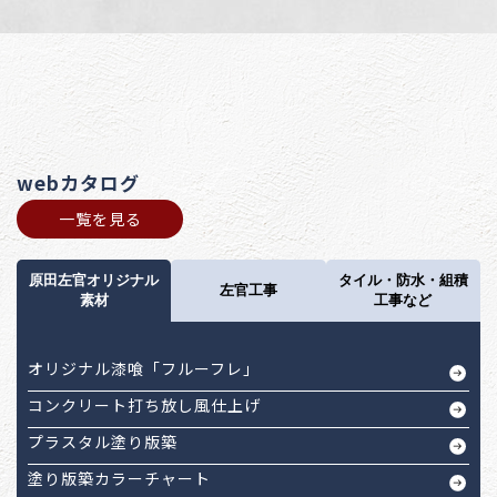
webカタログ
一覧を見る
原田左官オリジナル
タイル・防水・組積
左官工事
素材
工事など
オリジナル漆喰「フルーフレ」
コンクリート打ち放し風仕上げ
プラスタル塗り版築
塗り版築カラーチャート