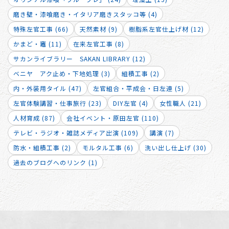
磨き壁・漆喰磨き・イタリア磨きスタッコ等 (4)
特殊左官工事 (66)
天然素材 (9)
樹脂系左官仕上げ材 (12)
かまど・竈 (11)
在来左官工事 (8)
サカンライブラリー SAKAN LIBRARY (12)
ベニヤ アク止め・下地処理 (3)
組積工事 (2)
内・外装用タイル (47)
左官組合・平成会・日左連 (5)
左官体験講習・仕事旅行 (23)
DIY左官 (4)
女性職人 (21)
人材育成 (87)
会社イベント・原田左官 (110)
テレビ・ラジオ・雑誌メディア出演 (109)
講演 (7)
防水・組積工事 (2)
モルタル工事 (6)
洗い出し仕上げ (30)
過去のブログへのリンク (1)