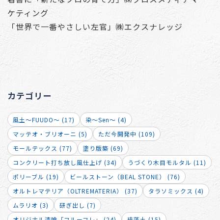
ケティング
「世界で一番やさしい左官」㈱エクスナレッジ
カテゴリー
風土～FUUDO～ (17)
染～Sen～ (4)
マッテオ・ブリオーニ (5)
ただ今開発中 (109)
モールテックス (77)
塗り版築 (69)
コンクリート打ち放し風仕上げ (34)
うづくり木目モルタル (11)
ポリーブル (19)
ビールストーン（BEAL STONE） (76)
オルトレマテリア（OLTREMATERIA） (37)
タラソミックス (4)
ムラリオ (3)
研ぎ出し (7)
オリジナル漆喰「フルーフレ」 (24)
珪藻土 (15)