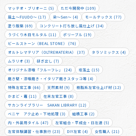
マッテオ・ブリオーニ (5)
ただ今開発中 (109)
風土～FUUDO～ (17)
染～Sen～ (4)
モールテックス (77)
塗り版築 (69)
コンクリート打ち放し風仕上げ (34)
うづくり木目モルタル (11)
ポリーブル (19)
ビールストーン（BEAL STONE） (76)
オルトレマテリア（OLTREMATERIA） (37)
タラソミックス (4)
ムラリオ (3)
研ぎ出し (7)
オリジナル漆喰「フルーフレ」 (24)
珪藻土 (15)
磨き壁・漆喰磨き・イタリア磨きスタッコ等 (4)
特殊左官工事 (66)
天然素材 (9)
樹脂系左官仕上げ材 (12)
かまど・竈 (11)
在来左官工事 (8)
サカンライブラリー SAKAN LIBRARY (12)
ベニヤ アク止め・下地処理 (3)
組積工事 (2)
内・外装用タイル (47)
左官組合・平成会・日左連 (5)
左官体験講習・仕事旅行 (23)
DIY左官 (4)
女性職人 (21)