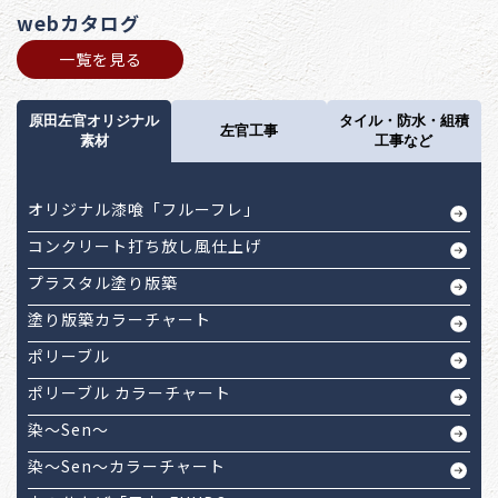
webカタログ
一覧を見る
原田左官オリジナル
タイル・防水・組積
左官工事
素材
工事など
オリジナル漆喰「フルーフレ」
コンクリート打ち放し風仕上げ
プラスタル塗り版築
塗り版築カラーチャート
ポリーブル
ポリーブル カラーチャート
染～Sen～
染～Sen～カラーチャート