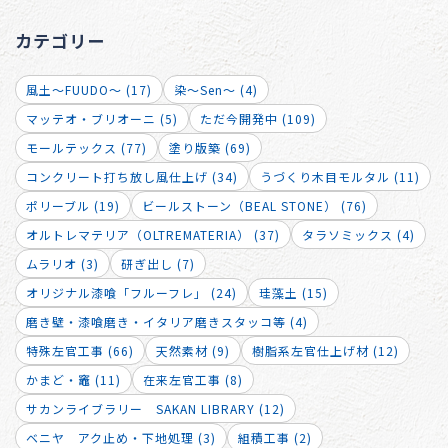
カテゴリー
風土～FUUDO～ (17)
染～Sen～ (4)
マッテオ・ブリオーニ (5)
ただ今開発中 (109)
モールテックス (77)
塗り版築 (69)
コンクリート打ち放し風仕上げ (34)
うづくり木目モルタル (11)
ポリーブル (19)
ビールストーン（BEAL STONE） (76)
オルトレマテリア（OLTREMATERIA） (37)
タラソミックス (4)
ムラリオ (3)
研ぎ出し (7)
オリジナル漆喰「フルーフレ」 (24)
珪藻土 (15)
磨き壁・漆喰磨き・イタリア磨きスタッコ等 (4)
特殊左官工事 (66)
天然素材 (9)
樹脂系左官仕上げ材 (12)
かまど・竈 (11)
在来左官工事 (8)
サカンライブラリー SAKAN LIBRARY (12)
ベニヤ アク止め・下地処理 (3)
組積工事 (2)