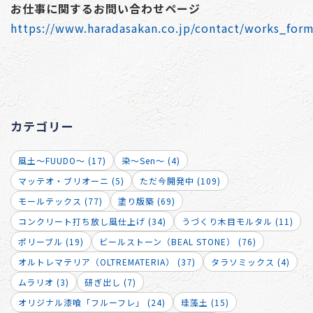
お仕事に関するお問い合わせページ
https://www.haradasakan.co.jp/contact/works_for
カテゴリー
風土～FUUDO～ (17)
染～Sen～ (4)
マッテオ・ブリオーニ (5)
ただ今開発中 (109)
モールテックス (77)
塗り版築 (69)
コンクリート打ち放し風仕上げ (34)
うづくり木目モルタル (11)
ポリーブル (19)
ビールストーン（BEAL STONE） (76)
オルトレマテリア（OLTREMATERIA） (37)
タラソミックス (4)
ムラリオ (3)
研ぎ出し (7)
オリジナル漆喰「フルーフレ」 (24)
珪藻土 (15)