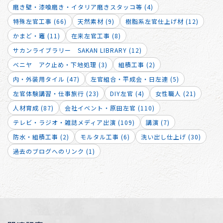
磨き壁・漆喰磨き・イタリア磨きスタッコ等 (4)
特殊左官工事 (66)
天然素材 (9)
樹脂系左官仕上げ材 (12)
かまど・竈 (11)
在来左官工事 (8)
サカンライブラリー SAKAN LIBRARY (12)
ベニヤ アク止め・下地処理 (3)
組積工事 (2)
内・外装用タイル (47)
左官組合・平成会・日左連 (5)
左官体験講習・仕事旅行 (23)
DIY左官 (4)
女性職人 (21)
人材育成 (87)
会社イベント・原田左官 (110)
テレビ・ラジオ・雑誌メディア出演 (109)
講演 (7)
防水・組積工事 (2)
モルタル工事 (6)
洗い出し仕上げ (30)
過去のブログへのリンク (1)