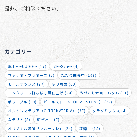
是非、ご相談ください。
カテゴリー
風土～FUUDO～ (17)
染～Sen～ (4)
マッテオ・ブリオーニ (5)
ただ今開発中 (109)
モールテックス (77)
塗り版築 (69)
コンクリート打ち放し風仕上げ (34)
うづくり木目モルタル (11)
ポリーブル (19)
ビールストーン（BEAL STONE） (76)
オルトレマテリア（OLTREMATERIA） (37)
タラソミックス (4)
ムラリオ (3)
研ぎ出し (7)
オリジナル漆喰「フルーフレ」 (24)
珪藻土 (15)