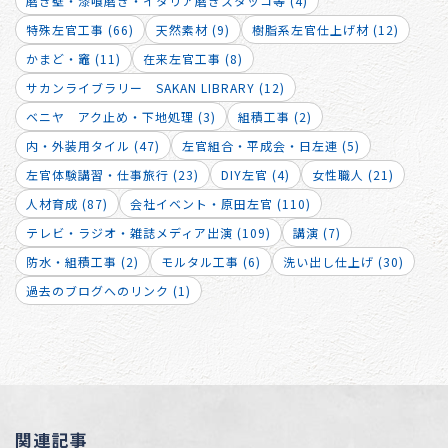
磨き壁・漆喰磨き・イタリア磨きスタッコ等 (4)
特殊左官工事 (66)
天然素材 (9)
樹脂系左官仕上げ材 (12)
かまど・竈 (11)
在来左官工事 (8)
サカンライブラリー SAKAN LIBRARY (12)
ベニヤ アク止め・下地処理 (3)
組積工事 (2)
内・外装用タイル (47)
左官組合・平成会・日左連 (5)
左官体験講習・仕事旅行 (23)
DIY左官 (4)
女性職人 (21)
人材育成 (87)
会社イベント・原田左官 (110)
テレビ・ラジオ・雑誌メディア出演 (109)
講演 (7)
防水・組積工事 (2)
モルタル工事 (6)
洗い出し仕上げ (30)
過去のブログへのリンク (1)
関連記事