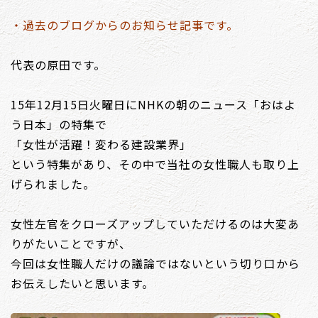
・過去のブログからのお知らせ記事です。
代表の原田です。
15年12
月
15
日火曜日に
NHK
の朝のニュース「おはよ
う日本」の特集で
「女性が活躍！変わる建設業界」
という特集があり、その中で当社の女性職人も取り上
げられました。
女性左官をクローズアップしていただけるのは大変あ
りがたいことですが、
今回は女性職人だけの議論ではないという切り口から
お伝えしたいと思います。