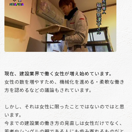
現在、建設業界で働く女性が増え始めています。
女性の数を増やすため、機械化を進める・柔軟な働き
方を認めるなどの議論もされています。
しかし、それは女性に限ったことではないのではと思
います。
今までの建設業の働き方の見直しは女性だけでなく、
若者やシングルの親である人にも歩み寄れるものだと