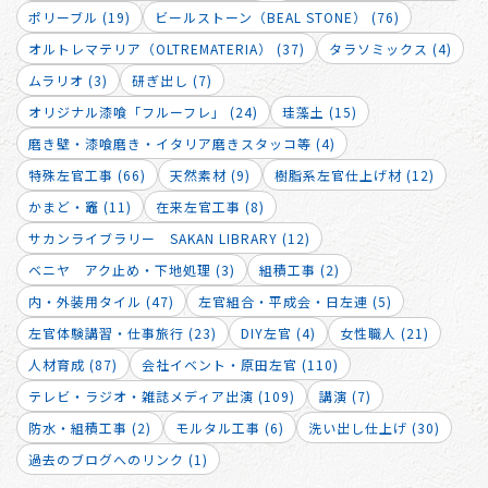
ポリーブル (19)
ビールストーン（BEAL STONE） (76)
オルトレマテリア（OLTREMATERIA） (37)
タラソミックス (4)
ムラリオ (3)
研ぎ出し (7)
オリジナル漆喰「フルーフレ」 (24)
珪藻土 (15)
磨き壁・漆喰磨き・イタリア磨きスタッコ等 (4)
特殊左官工事 (66)
天然素材 (9)
樹脂系左官仕上げ材 (12)
かまど・竈 (11)
在来左官工事 (8)
サカンライブラリー SAKAN LIBRARY (12)
ベニヤ アク止め・下地処理 (3)
組積工事 (2)
内・外装用タイル (47)
左官組合・平成会・日左連 (5)
左官体験講習・仕事旅行 (23)
DIY左官 (4)
女性職人 (21)
人材育成 (87)
会社イベント・原田左官 (110)
テレビ・ラジオ・雑誌メディア出演 (109)
講演 (7)
防水・組積工事 (2)
モルタル工事 (6)
洗い出し仕上げ (30)
過去のブログへのリンク (1)