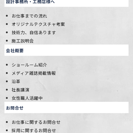
設計事務所・工務店様へ
お仕事までの流れ
オリジナルテクスチャ考案
技術力、自信あります
施工説明会
会社概要
ショールーム紹介
メディア雑誌掲載情報
沿革
社長講演
女性職人活躍中
お問合せ
お仕事に関するお問合せ
採用に関するお問合せ