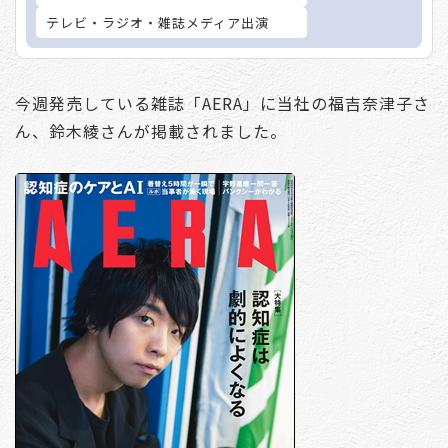
テレビ・ラジオ・雑誌メディア出演
今週発売している雑誌「AERA」に当社の福吉奈津子さ
ん、鈴木綾さんが掲載されました。