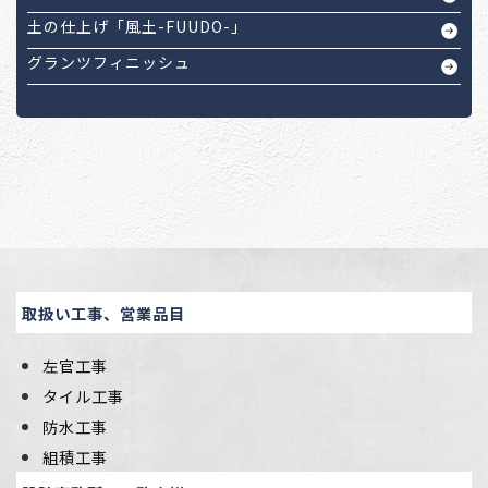
土の仕上げ「風土-FUUDO-」
グランツフィニッシュ
取扱い工事、営業品目
左官工事
タイル工事
防水工事
組積工事