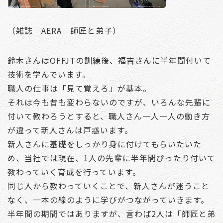
（雑誌 AERA 師匠と弟子）
鈴木さんはOFFJTの訓練後、福吉さんに半年間付いて
技術を学んでいます。
職人の仕事は「見て覚えろ」が基本。
それは今も昔も変わらないのですが、いろんな先輩に
付いて教わろうとすると、職人さん一人一人の動き方
が違って新人さんは戸惑います。
新人さんに基礎をしっかり身に付けてもらいたいた
め、当社では現在、1人の先輩に半年間ぴったり付いて
教わっていく育成を行っています。
同じ人から教わっていくことで、新人さんが迷うこと
なく、一本の線のように学びがつながっていきます。
半年間の期間ではありますが、言わば2人は「師匠と弟