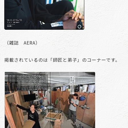
（雑誌 AERA）
掲載されているのは「師匠と弟子」のコーナーです。