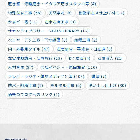
磨き壁・漆喰磨き・イタリア磨きスタッコ等 (4)
特殊左官工事 (66)
天然素材 (9)
樹脂系左官仕上げ材 (12)
かまど・竈 (11)
在来左官工事 (8)
サカンライブラリー SAKAN LIBRARY (12)
ベニヤ アク止め・下地処理 (3)
組積工事 (2)
内・外装用タイル (47)
左官組合・平成会・日左連 (5)
左官体験講習・仕事旅行 (23)
DIY左官 (4)
女性職人 (21)
人材育成 (87)
会社イベント・原田左官 (110)
テレビ・ラジオ・雑誌メディア出演 (109)
講演 (7)
防水・組積工事 (2)
モルタル工事 (6)
洗い出し仕上げ (30)
過去のブログへのリンク (1)