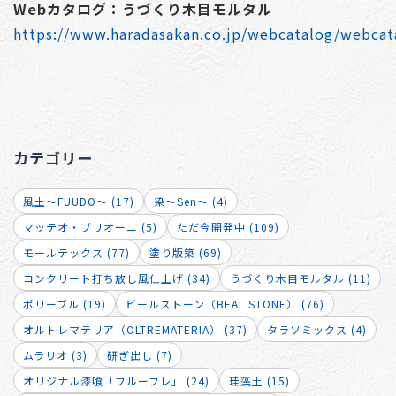
Webカタログ：うづくり木目モルタル
https://www.haradasakan.co.jp/webcatalog/webca
カテゴリー
風土～FUUDO～ (17)
染～Sen～ (4)
マッテオ・ブリオーニ (5)
ただ今開発中 (109)
モールテックス (77)
塗り版築 (69)
コンクリート打ち放し風仕上げ (34)
うづくり木目モルタル (11)
ポリーブル (19)
ビールストーン（BEAL STONE） (76)
オルトレマテリア（OLTREMATERIA） (37)
タラソミックス (4)
ムラリオ (3)
研ぎ出し (7)
オリジナル漆喰「フルーフレ」 (24)
珪藻土 (15)