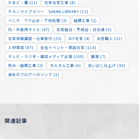
かまど・竈 (11)
在来左官工事 (8)
サカンライブラリー SAKAN LIBRARY (12)
ベニヤ アク止め・下地処理 (3)
組積工事 (2)
内・外装用タイル (47)
左官組合・平成会・日左連 (5)
左官体験講習・仕事旅行 (23)
DIY左官 (4)
女性職人 (21)
人材育成 (87)
会社イベント・原田左官 (110)
テレビ・ラジオ・雑誌メディア出演 (109)
講演 (7)
防水・組積工事 (2)
モルタル工事 (6)
洗い出し仕上げ (30)
過去のブログへのリンク (1)
関連記事