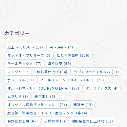
カテゴリー
風土～FUUDO～ (17)
染～Sen～ (4)
マッテオ・ブリオーニ (5)
ただ今開発中 (109)
モールテックス (77)
塗り版築 (69)
コンクリート打ち放し風仕上げ (34)
うづくり木目モルタル (11)
ポリーブル (19)
ビールストーン（BEAL STONE） (76)
オルトレマテリア（OLTREMATERIA） (37)
タラソミックス (4)
ムラリオ (3)
研ぎ出し (7)
オリジナル漆喰「フルーフレ」 (24)
珪藻土 (15)
磨き壁・漆喰磨き・イタリア磨きスタッコ等 (4)
特殊左官工事 (66)
天然素材 (9)
樹脂系左官仕上げ材 (12)