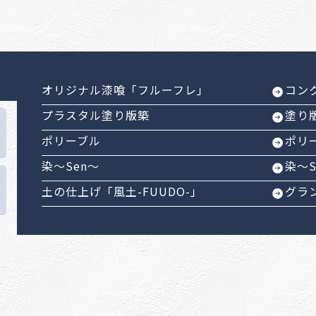
オリジナル漆喰「フルーフレ」
コン
プラスタル塗り版築
塗り
ポリーブル
ポリ
染～Sen～
染～
土の仕上げ「風土-FUUDO-」
グラ