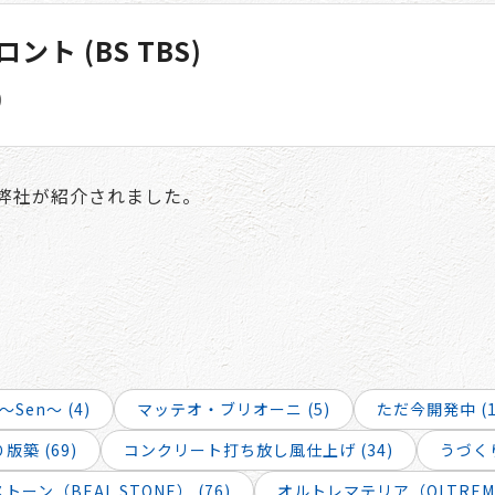
ト (BS TBS)
)
弊社が紹介されました。
～Sen～ (4)
マッテオ・ブリオーニ (5)
ただ今開発中 (1
版築 (69)
コンクリート打ち放し風仕上げ (34)
うづくり
ーン（BEAL STONE） (76)
オルトレマテリア（OLTREMAT