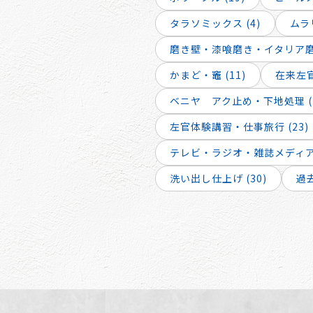
タラソミックス (4)
ムラリ
磨き壁・漆喰磨き・イタリア磨き
かまど・竈 (11)
在来左官
ベニヤ アク止め・下地処理 (
左官体験講習・仕事旅行 (23)
テレビ・ラジオ・雑誌メディア出
洗い出し仕上げ (30)
過