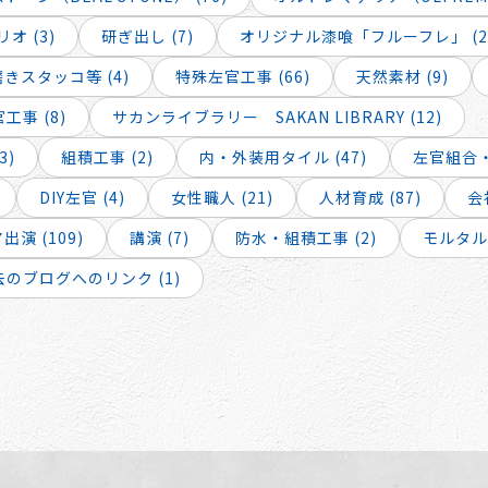
オ (3)
研ぎ出し (7)
オリジナル漆喰「フルーフレ」 (2
スタッコ等 (4)
特殊左官工事 (66)
天然素材 (9)
工事 (8)
サカンライブラリー SAKAN LIBRARY (12)
3)
組積工事 (2)
内・外装用タイル (47)
左官組合・
DIY左官 (4)
女性職人 (21)
人材育成 (87)
会
演 (109)
講演 (7)
防水・組積工事 (2)
モルタル工
去のブログへのリンク (1)