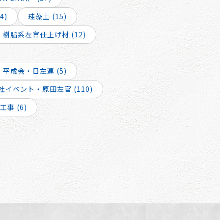
4)
珪藻土 (15)
樹脂系左官仕上げ材 (12)
平成会・日左連 (5)
社イベント・原田左官 (110)
事 (6)