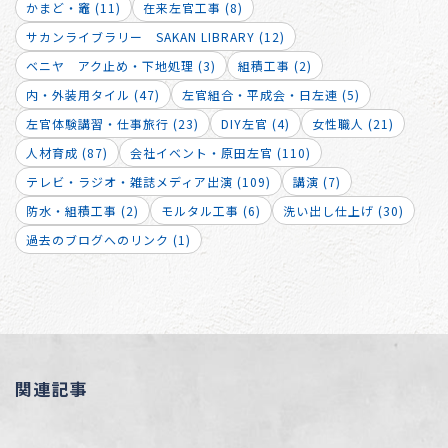
かまど・竈 (11)
在来左官工事 (8)
サカンライブラリー SAKAN LIBRARY (12)
ベニヤ アク止め・下地処理 (3)
組積工事 (2)
内・外装用タイル (47)
左官組合・平成会・日左連 (5)
左官体験講習・仕事旅行 (23)
DIY左官 (4)
女性職人 (21)
人材育成 (87)
会社イベント・原田左官 (110)
テレビ・ラジオ・雑誌メディア出演 (109)
講演 (7)
防水・組積工事 (2)
モルタル工事 (6)
洗い出し仕上げ (30)
過去のブログへのリンク (1)
関連記事