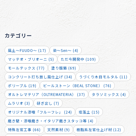
カテゴリー
風土～FUUDO～ (17)
染～Sen～ (4)
マッテオ・ブリオーニ (5)
ただ今開発中 (109)
モールテックス (77)
塗り版築 (69)
コンクリート打ち放し風仕上げ (34)
うづくり木目モルタル (11)
ポリーブル (19)
ビールストーン（BEAL STONE） (76)
オルトレマテリア（OLTREMATERIA） (37)
タラソミックス (4)
ムラリオ (3)
研ぎ出し (7)
オリジナル漆喰「フルーフレ」 (24)
珪藻土 (15)
磨き壁・漆喰磨き・イタリア磨きスタッコ等 (4)
特殊左官工事 (66)
天然素材 (9)
樹脂系左官仕上げ材 (12)