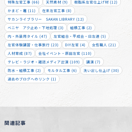
特殊左官工事 (66)
天然素材 (9)
樹脂系左官仕上げ材 (12)
かまど・竈 (11)
在来左官工事 (8)
サカンライブラリー SAKAN LIBRARY (12)
ベニヤ アク止め・下地処理 (3)
組積工事 (2)
内・外装用タイル (47)
左官組合・平成会・日左連 (5)
左官体験講習・仕事旅行 (23)
DIY左官 (4)
女性職人 (21)
人材育成 (87)
会社イベント・原田左官 (110)
テレビ・ラジオ・雑誌メディア出演 (109)
講演 (7)
防水・組積工事 (2)
モルタル工事 (6)
洗い出し仕上げ (30)
過去のブログへのリンク (1)
関連記事