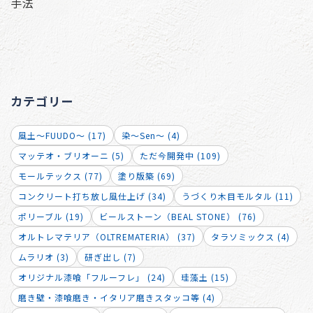
手法
カテゴリー
風土～FUUDO～ (17)
染～Sen～ (4)
マッテオ・ブリオーニ (5)
ただ今開発中 (109)
モールテックス (77)
塗り版築 (69)
コンクリート打ち放し風仕上げ (34)
うづくり木目モルタル (11)
ポリーブル (19)
ビールストーン（BEAL STONE） (76)
オルトレマテリア（OLTREMATERIA） (37)
タラソミックス (4)
ムラリオ (3)
研ぎ出し (7)
オリジナル漆喰「フルーフレ」 (24)
珪藻土 (15)
磨き壁・漆喰磨き・イタリア磨きスタッコ等 (4)