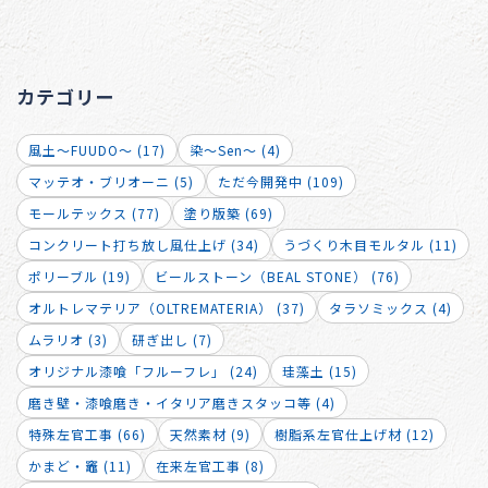
カテゴリー
風土～FUUDO～ (17)
染～Sen～ (4)
マッテオ・ブリオーニ (5)
ただ今開発中 (109)
モールテックス (77)
塗り版築 (69)
コンクリート打ち放し風仕上げ (34)
うづくり木目モルタル (11)
ポリーブル (19)
ビールストーン（BEAL STONE） (76)
オルトレマテリア（OLTREMATERIA） (37)
タラソミックス (4)
ムラリオ (3)
研ぎ出し (7)
オリジナル漆喰「フルーフレ」 (24)
珪藻土 (15)
磨き壁・漆喰磨き・イタリア磨きスタッコ等 (4)
特殊左官工事 (66)
天然素材 (9)
樹脂系左官仕上げ材 (12)
かまど・竈 (11)
在来左官工事 (8)