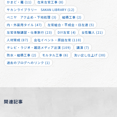
かまど・竈 (11)
在来左官工事 (8)
サカンライブラリー SAKAN LIBRARY (12)
ベニヤ アク止め・下地処理 (3)
組積工事 (2)
内・外装用タイル (47)
左官組合・平成会・日左連 (5)
左官体験講習・仕事旅行 (23)
DIY左官 (4)
女性職人 (21)
人材育成 (87)
会社イベント・原田左官 (110)
テレビ・ラジオ・雑誌メディア出演 (109)
講演 (7)
防水・組積工事 (2)
モルタル工事 (6)
洗い出し仕上げ (30)
過去のブログへのリンク (1)
関連記事