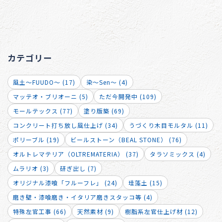
カテゴリー
風土～FUUDO～ (17)
染～Sen～ (4)
マッテオ・ブリオーニ (5)
ただ今開発中 (109)
モールテックス (77)
塗り版築 (69)
コンクリート打ち放し風仕上げ (34)
うづくり木目モルタル (11)
ポリーブル (19)
ビールストーン（BEAL STONE） (76)
オルトレマテリア（OLTREMATERIA） (37)
タラソミックス (4)
ムラリオ (3)
研ぎ出し (7)
オリジナル漆喰「フルーフレ」 (24)
珪藻土 (15)
磨き壁・漆喰磨き・イタリア磨きスタッコ等 (4)
特殊左官工事 (66)
天然素材 (9)
樹脂系左官仕上げ材 (12)