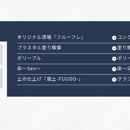
オリジナル漆喰「フルーフレ」
コン
プラスタル塗り版築
塗り
ポリーブル
ポリ
染～Sen～
染～
土の仕上げ「風土-FUUDO-」
グラ