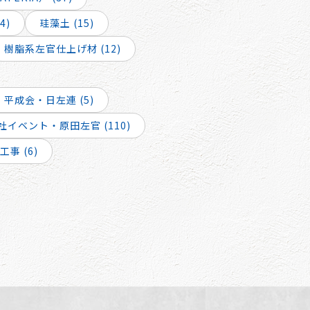
4)
珪藻土 (15)
樹脂系左官仕上げ材 (12)
平成会・日左連 (5)
社イベント・原田左官 (110)
事 (6)