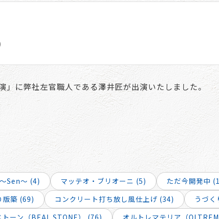
)
出演」に弊社左官職人である澤井匠が出演いたしました。
～Sen～ (4)
マッテオ・ブリオーニ (5)
ただ今開発中 (1
版築 (69)
コンクリート打ち放し風仕上げ (34)
うづくり
ーン（BEAL STONE） (76)
オルトレマテリア（OLTREMAT