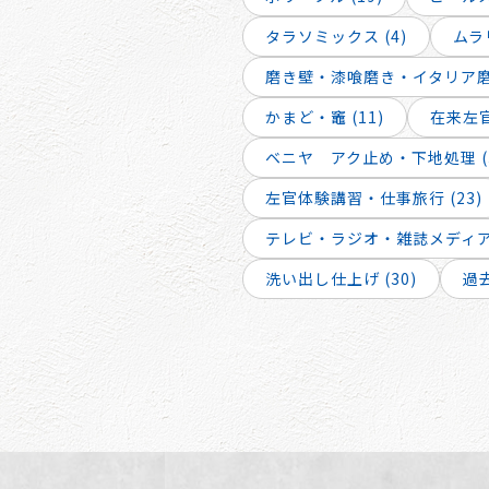
タラソミックス (4)
ムラリ
磨き壁・漆喰磨き・イタリア磨き
かまど・竈 (11)
在来左官
ベニヤ アク止め・下地処理 (
左官体験講習・仕事旅行 (23)
テレビ・ラジオ・雑誌メディア出
洗い出し仕上げ (30)
過