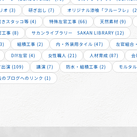
オ (3)
研ぎ出し (7)
オリジナル漆喰「フルーフレ」 (2
スタッコ等 (4)
特殊左官工事 (66)
天然素材 (9)
工事 (8)
サカンライブラリー SAKAN LIBRARY (12)
3)
組積工事 (2)
内・外装用タイル (47)
左官組合・
DIY左官 (4)
女性職人 (21)
人材育成 (87)
会
演 (109)
講演 (7)
防水・組積工事 (2)
モルタル工
去のブログへのリンク (1)