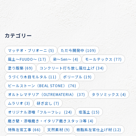
カテゴリー
マッテオ・ブリオーニ (5)
ただ今開発中 (109)
風土～FUUDO～ (17)
染～Sen～ (4)
モールテックス (77)
塗り版築 (69)
コンクリート打ち放し風仕上げ (34)
うづくり木目モルタル (11)
ポリーブル (19)
ビールストーン（BEAL STONE） (76)
オルトレマテリア（OLTREMATERIA） (37)
タラソミックス (4)
ムラリオ (3)
研ぎ出し (7)
オリジナル漆喰「フルーフレ」 (24)
珪藻土 (15)
磨き壁・漆喰磨き・イタリア磨きスタッコ等 (4)
特殊左官工事 (66)
天然素材 (9)
樹脂系左官仕上げ材 (12)