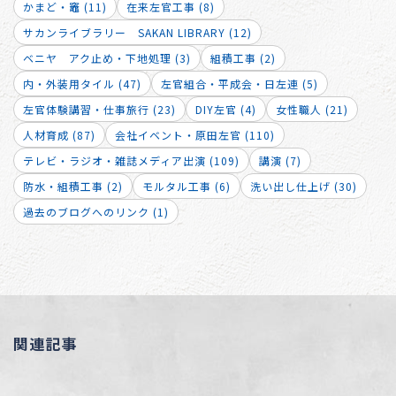
かまど・竈 (11)
在来左官工事 (8)
サカンライブラリー SAKAN LIBRARY (12)
ベニヤ アク止め・下地処理 (3)
組積工事 (2)
内・外装用タイル (47)
左官組合・平成会・日左連 (5)
左官体験講習・仕事旅行 (23)
DIY左官 (4)
女性職人 (21)
人材育成 (87)
会社イベント・原田左官 (110)
テレビ・ラジオ・雑誌メディア出演 (109)
講演 (7)
防水・組積工事 (2)
モルタル工事 (6)
洗い出し仕上げ (30)
過去のブログへのリンク (1)
関連記事