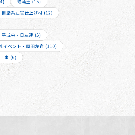
4)
珪藻土 (15)
樹脂系左官仕上げ材 (12)
平成会・日左連 (5)
社イベント・原田左官 (110)
事 (6)