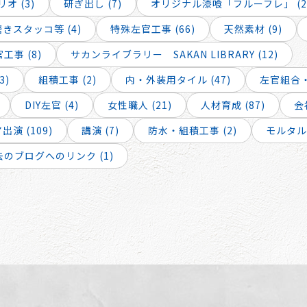
オ (3)
研ぎ出し (7)
オリジナル漆喰「フルーフレ」 (2
スタッコ等 (4)
特殊左官工事 (66)
天然素材 (9)
工事 (8)
サカンライブラリー SAKAN LIBRARY (12)
3)
組積工事 (2)
内・外装用タイル (47)
左官組合・
DIY左官 (4)
女性職人 (21)
人材育成 (87)
会
演 (109)
講演 (7)
防水・組積工事 (2)
モルタル工
去のブログへのリンク (1)