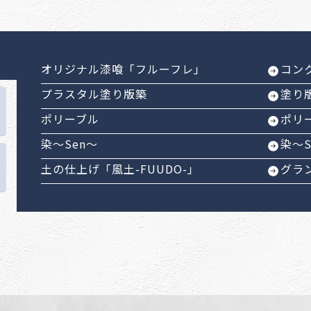
オリジナル漆喰「フルーフレ」
コン
プラスタル塗り版築
塗り
ポリーブル
ポリ
染～Sen～
染～
土の仕上げ「風土-FUUDO-」
グラ