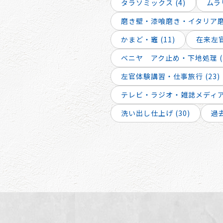
タラソミックス (4)
ムラリ
磨き壁・漆喰磨き・イタリア磨き
かまど・竈 (11)
在来左官
ベニヤ アク止め・下地処理 (
左官体験講習・仕事旅行 (23)
テレビ・ラジオ・雑誌メディア出
洗い出し仕上げ (30)
過