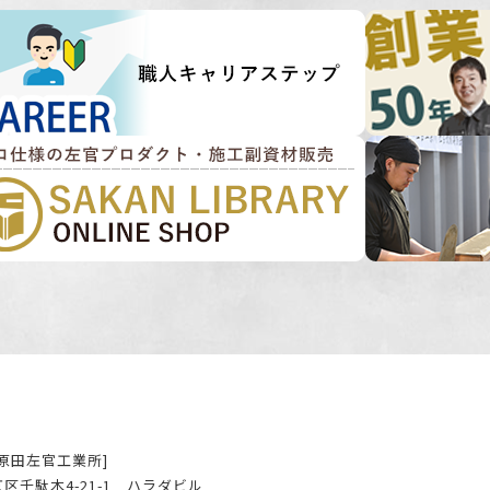
原田左官工業所]
区千駄木4-21-1 ハラダビル