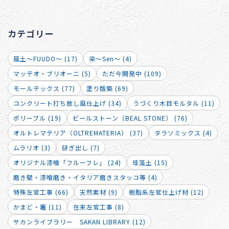
カテゴリー
風土～FUUDO～ (17)
染～Sen～ (4)
マッテオ・ブリオーニ (5)
ただ今開発中 (109)
モールテックス (77)
塗り版築 (69)
コンクリート打ち放し風仕上げ (34)
うづくり木目モルタル (11)
ポリーブル (19)
ビールストーン（BEAL STONE） (76)
オルトレマテリア（OLTREMATERIA） (37)
タラソミックス (4)
ムラリオ (3)
研ぎ出し (7)
オリジナル漆喰「フルーフレ」 (24)
珪藻土 (15)
磨き壁・漆喰磨き・イタリア磨きスタッコ等 (4)
特殊左官工事 (66)
天然素材 (9)
樹脂系左官仕上げ材 (12)
かまど・竈 (11)
在来左官工事 (8)
サカンライブラリー SAKAN LIBRARY (12)