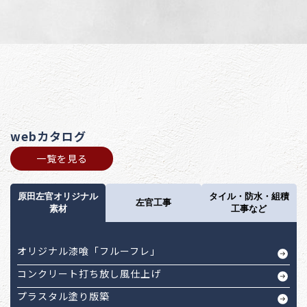
webカタログ
一覧を見る
原田左官オリジナル
タイル・防水・組積
左官工事
素材
工事など
オリジナル漆喰「フルーフレ」
コンクリート打ち放し風仕上げ
プラスタル塗り版築