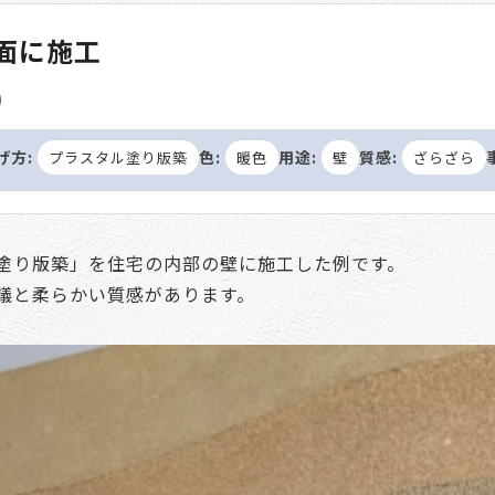
壁面に施工
)
げ方:
色:
用途:
質感:
プラスタル塗り版築
暖色
壁
ざらざら
塗り版築」を住宅の内部の壁に施工した例です。
議と柔らかい質感があります。