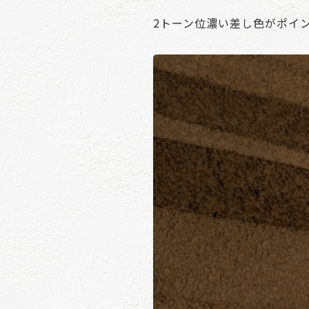
2トーン位濃い差し色がポイ