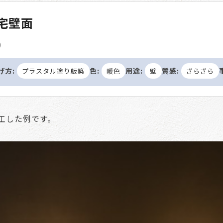
住宅壁面
)
げ方:
色:
用途:
質感:
プラスタル塗り版築
暖色
壁
ざらざら
工した例です。