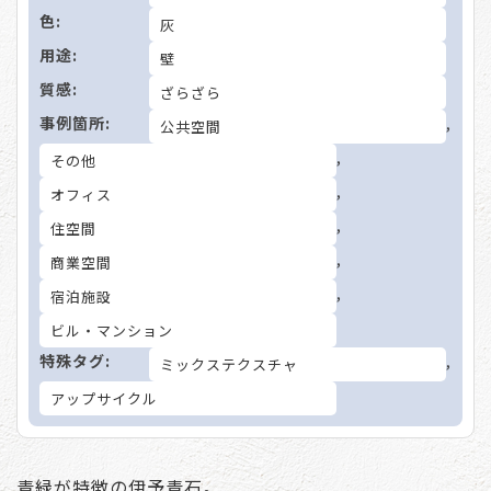
色:
灰
用途:
壁
質感:
ざらざら
事例箇所:
,
公共空間
,
その他
,
オフィス
,
住空間
,
商業空間
,
宿泊施設
ビル・マンション
特殊タグ:
,
ミックステクスチャ
アップサイクル
青緑が特徴の伊予青石。