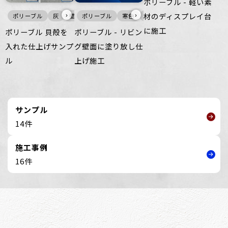
ポリーブル - 軽い素
›
›
材のディスプレイ台
ポリーブル
灰
壁
ポリーブル
床
寒色
壁
に施工
ポリーブル 貝殻を
ポリーブル - リビン
入れた仕上げサンプ
グ壁面に塗り放し仕
ル
上げ施工
サンプル
14件
施工事例
16件