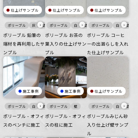
仕上げサンプル
仕上げサンプル
仕上げサンプル
›
›
›
ポリーブル
灰
壁
ポリーブル
白
壁
ポリーブル
床
白
壁
ポリーブル 鉛筆の
ポリーブル お茶の
ポリーブル コーヒ
端材を再利用したサ
葉入りの仕上げサン
ーの出涸らしを入れ
ンプル
プル
た仕上げサンプル
施工事例
施工事例
仕上げサンプル
›
›
ポリーブル
白
家具・什器
ポリーブル
インテリア
壁
ポリーブル
白
壁
ポリーブル - オフィ
ポリーブル - オフィ
ポリーブルみじん砂
スのベンチに施工
スの柱に施工
入り仕上げ壁サンプ
ル