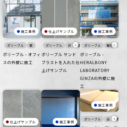
施工事例
仕上げサンプル
施工事例
›
›
ポリーブル
壁
ポリーブル
灰
壁
ポリーブル
床
暖色
壁
ポリーブル - オフィ
ポリーブル サンド
ポリーブル -
スの外壁に施工
ブラストを入れた仕
HERALBONY
上げサンプル
LABORATORY
GINZAの外壁に施
工
施工事例
›
ポリーブル
白
家具・
仕上げサンプル
施工事例