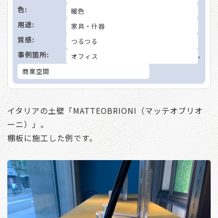
色:
暖色
用途:
家具・什器
質感:
つるつる
事例箇所:
,
オフィス
商業空間
イタリアの土壁「MATTEOBRIONI（マッテオブリオ
ーニ）」。
棚板に施工した例です。