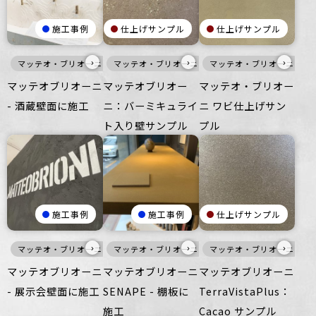
施工事例
仕上げサンプル
仕上げサンプル
›
›
›
マッテオ・ブリオーニ
マッテオ・ブリオーニ
白
壁
マッテオ・ブリオーニ
暖色
壁
マッテオブリオーニ
マッテオブリオー
マッテオ・ブリオー
- 酒蔵壁面に施工
ニ：バーミキュライ
ニ ワビ仕上げサン
ト入り壁サンプル
プル
施工事例
施工事例
仕上げサンプル
›
›
›
マッテオ・ブリオーニ
マッテオ・ブリオーニ
白
黒
壁
マッテオ・ブリオーニ
暖色
家具・什器
マッテオブリオーニ
マッテオブリオーニ
マッテオブリオーニ
- 展示会壁面に施工
SENAPE - 棚板に
TerraVistaPlus：
施工
Cacao サンプル