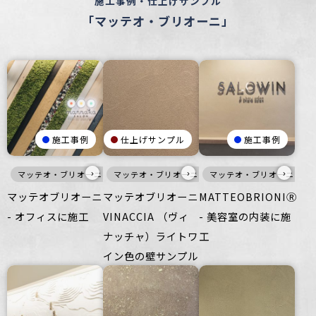
施工事例・仕上げサンプル
「マッテオ・ブリオーニ」
施工事例
仕上げサンプル
施工事例
›
›
›
マッテオ・ブリオーニ
マッテオ・ブリオーニ
暖色
家具・什器
マッテオ・ブリオーニ
暖色
壁
マッテオブリオーニ
マッテオブリオーニ
MATTEOBRIONIⓇ
- オフィスに施工
VINACCIA （ヴィ
- 美容室の内装に施
ナッチャ）ライトワ
工
イン色の壁サンプル