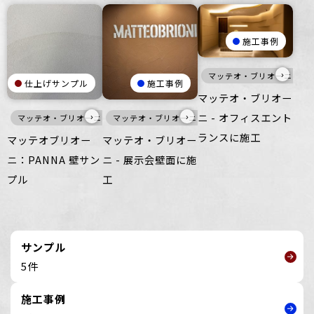
施工事例
›
マッテオ・ブリオーニ
仕上げサンプル
施工事例
マッテオ・ブリオー
›
›
ニ - オフィスエント
マッテオ・ブリオーニ
マッテオ・ブリオーニ
灰
壁
壁
ランスに施工
マッテオブリオー
マッテオ・ブリオー
ニ：PANNA 壁サン
ニ - 展示会壁面に施
プル
工
サンプル
5件
施工事例