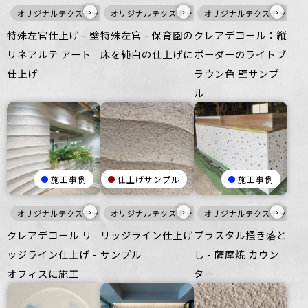
›
›
›
オリジナルテクスチャ・特殊左官
オリジナルテクスチャ・特殊左官
白
壁
オリジナルテクスチャ・特
特殊左官仕上げ - 壁
特殊左官 - 保育園の
クレアデコール：縦
リネアルテ アート
床を純白の仕上げに
ボーダーのライトブ
仕上げ
ラウン色 壁サンプ
ル
施工事例
仕上げサンプル
施工事例
›
›
›
オリジナルテクスチャ・特殊左官
オリジナルテクスチャ・特殊左官
壁
オリジナルテクスチャ・特
白
壁
クレアデコール リ
リッジライン仕上げ
プラスタル掻き落と
ッジライン仕上げ -
サンプル
し - 薩摩焼 カウン
オフィスに施工
ター