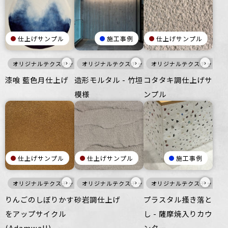
仕上げサンプル
施工事例
仕上げサンプル
›
›
›
オリジナルテクスチャ・特殊左官
オリジナルテクスチャ・特殊左官
白
寒色
オリジナルテクスチャ・特
壁
灰
壁
漆喰 藍色月仕上げ
造形モルタル - 竹垣
コタタキ調仕上げサ
模様
ンプル
仕上げサンプル
仕上げサンプル
施工事例
›
›
›
オリジナルテクスチャ・特殊左官
オリジナルテクスチャ・特殊左官
暖色
壁
オリジナルテクスチャ・特
壁
りんごのしぼりかす
砂岩調仕上げ
プラスタル搔き落と
をアップサイクル
し - 薩摩焼入りカウ
(Adamwall)
ンター