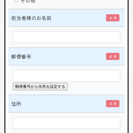
その他
担当者様のお名前
必 須
郵便番号
必 須
住所
必 須