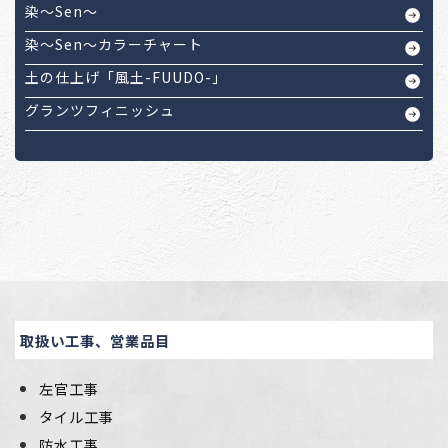
染～Sen～
染～Sen～カラーチャート
土の仕上げ「風土-FUUDO-」
グランツフィニッシュ
取扱い工事、営業品目
左官工事
タイル工事
防水工事