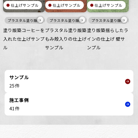
仕上げサンプル
仕上げサンプル
仕上げサンプル
›
›
›
プラスタル塗り版築
壁
プラスタル塗り版築
赤
プラスタル塗り版築
壁
寒
塗り版築コーヒーを
プラスタル塗り版築
塗り版築揺らしたラ
入れた仕上げサンプ
もみ殻入りの仕上げ
インの仕上げ 壁サ
ル
サンプル
ンプル
サンプル
25件
施工事例
41件