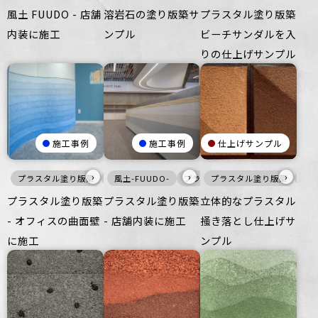
風土 FUUDO - 店舗
溶岩石の塗り版築サ
プラスタル塗り版築
内装に施工
ンプル
ビーチサンダルを入
りの仕上げサンプル
施工事例
施工事例
仕上げサンプル
›
›
›
プラスタル塗り版築
寒色
風土-FUUDO-
壁
プラスタル塗り版築
プラスタル塗り版築
黒
暖色
暖
プラスタル塗り版築
プラスタル塗り版築
立体的なプラスタル
- オフィスの曲面壁
- 店舗内装に施工
掻き落とし仕上げサ
に施工
ンプル