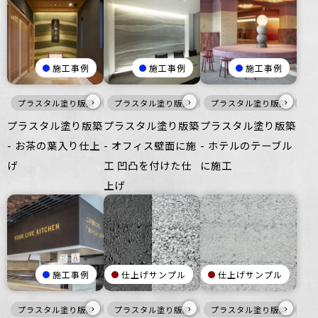
施工事例
施工事例
施工事例
›
›
›
プラスタル塗り版築
暖色
プラスタル塗り版築
壁
壁
プラスタル塗り版築
赤
プラスタル塗り版築
プラスタル塗り版築
プラスタル塗り版築
- お茶の葉入り仕上
- オフィス壁面に施
- ホテルのテーブル
げ
工 凹凸を付けた仕
に施工
上げ
施工事例
仕上げサンプル
仕上げサンプル
›
›
›
プラスタル塗り版築
風土-FUUDO-
プラスタル塗り版築
黒
暖色
黒
プラスタル塗り版築
白
壁
壁
家具・什器
家具・什器
白