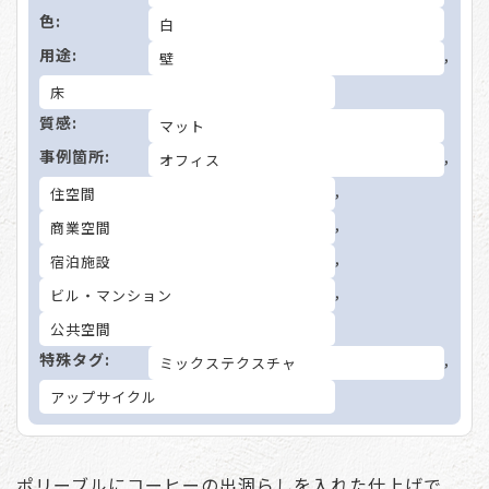
色:
白
用途:
,
壁
床
質感:
マット
事例箇所:
,
オフィス
,
住空間
,
商業空間
,
宿泊施設
,
ビル・マンション
公共空間
特殊タグ:
,
ミックステクスチャ
アップサイクル
ポリーブルにコーヒーの出涸らしを入れた仕上げで