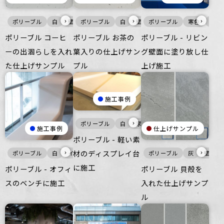
›
›
›
ポリーブル
白
壁
ポリーブル
床
白
壁
ポリーブル
床
寒色
壁
ポリーブル コーヒ
ポリーブル お茶の
ポリーブル - リビン
ーの出涸らしを入れ
葉入りの仕上げサン
グ壁面に塗り放し仕
た仕上げサンプル
プル
上げ施工
施工事例
›
ポリーブル
白
家具・什器
施工事例
仕上げサンプル
ポリーブル - 軽い素
›
›
材のディスプレイ台
ポリーブル
白
インテリア
家具・什器
ポリーブル
灰
壁
に施工
ポリーブル - オフィ
ポリーブル 貝殻を
スのベンチに施工
入れた仕上げサンプ
ル