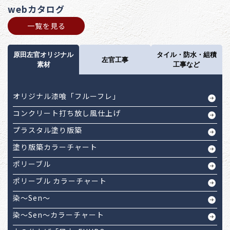
webカタログ
一覧を見る
原田左官オリジナル
タイル・防水・組積
左官工事
素材
工事など
オリジナル漆喰「フルーフレ」
コンクリート打ち放し風仕上げ
プラスタル塗り版築
塗り版築カラーチャート
ポリーブル
ポリーブル カラーチャート
染～Sen～
染～Sen～カラーチャート