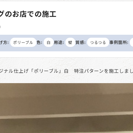
ッグのお店での施工
)
げ方:
色:
用途:
質感:
事例箇所:
ポリーブル
白
壁
つるつる
ジナル仕上げ「ポリーブル」白 特注パターンを施工しま