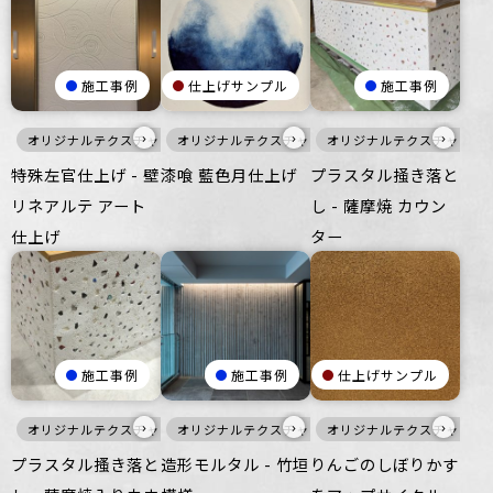
施工事例
仕上げサンプル
施工事例
›
›
›
オリジナルテクスチャ・特殊左官
オリジナルテクスチャ・特殊左官
白
壁
オリジナルテクスチャ・特
白
寒色
特殊左官仕上げ - 壁
漆喰 藍色月仕上げ
プラスタル掻き落と
リネアルテ アート
し - 薩摩焼 カウン
仕上げ
ター
施工事例
施工事例
仕上げサンプル
›
›
›
オリジナルテクスチャ・特殊左官
オリジナルテクスチャ・特殊左官
白
壁
オリジナルテクスチャ・特
灰
壁
プラスタル搔き落と
造形モルタル - 竹垣
りんごのしぼりかす