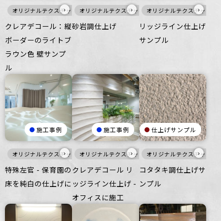
›
›
›
オリジナルテクスチャ・特殊左官
オリジナルテクスチャ・特殊左官
暖色
壁
オリジナルテクスチャ・特
壁
クレアデコール：縦
砂岩調仕上げ
リッジライン仕上げ
ボーダーのライトブ
サンプル
ラウン色 壁サンプ
ル
施工事例
施工事例
仕上げサンプル
›
›
›
オリジナルテクスチャ・特殊左官
オリジナルテクスチャ・特殊左官
オリジナルテクスチャ・特
壁
特殊左官 - 保育園の
クレアデコール リ
コタタキ調仕上げサ
床を純白の仕上げに
ッジライン仕上げ -
ンプル
オフィスに施工