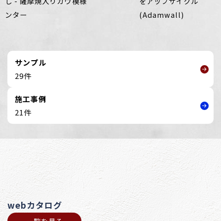
し - 薩摩焼入りカウ
模様
をアップサイクル
ンター
(Adamwall)
サンプル
29件
施工事例
21件
webカタログ