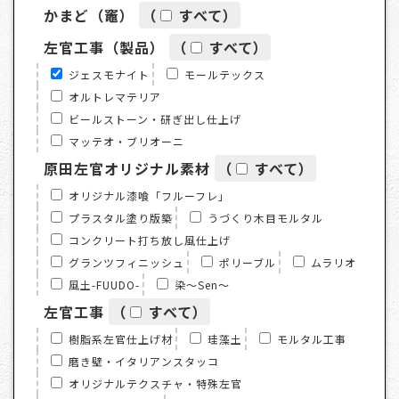
かまど（竈）
（
すべて
）
左官工事（製品）
（
すべて
）
ジェスモナイト
モールテックス
オルトレマテリア
ビールストーン・研ぎ出し仕上げ
マッテオ・ブリオーニ
原田左官オリジナル素材
（
すべて
）
オリジナル漆喰「フルーフレ」
プラスタル塗り版築
うづくり木目モルタル
コンクリート打ち放し風仕上げ
グランツフィニッシュ
ポリーブル
ムラリオ
風土-FUUDO-
染～Sen～
左官工事
（
すべて
）
樹脂系左官仕上げ材
珪藻土
モルタル工事
磨き壁・イタリアンスタッコ
オリジナルテクスチャ・特殊左官