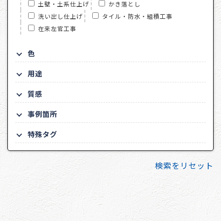
土壁・土系仕上げ
かき落とし
洗い出し仕上げ
タイル・防水・組積工事
在来左官工事
色
用途
質感
事例箇所
特殊タグ
検索をリセット