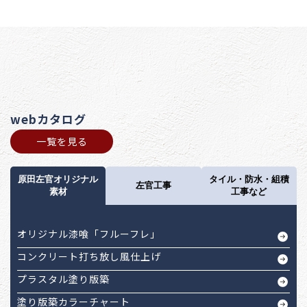
webカタログ
一覧を見る
原田左官オリジナル
タイル・防水・組積
左官工事
素材
工事など
オリジナル漆喰「フルーフレ」
コンクリート打ち放し風仕上げ
プラスタル塗り版築
塗り版築カラーチャート