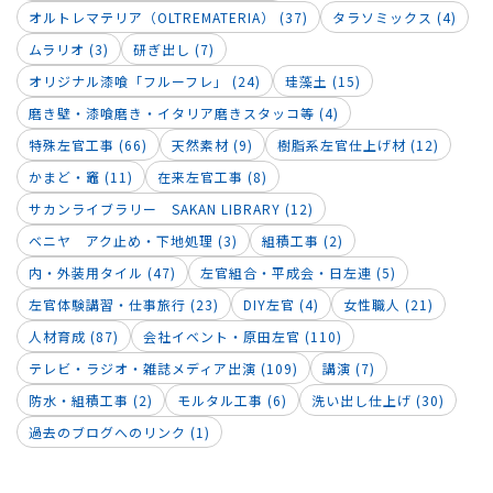
オルトレマテリア（OLTREMATERIA） (37)
タラソミックス (4)
ムラリオ (3)
研ぎ出し (7)
オリジナル漆喰「フルーフレ」 (24)
珪藻土 (15)
磨き壁・漆喰磨き・イタリア磨きスタッコ等 (4)
特殊左官工事 (66)
天然素材 (9)
樹脂系左官仕上げ材 (12)
かまど・竈 (11)
在来左官工事 (8)
サカンライブラリー SAKAN LIBRARY (12)
ベニヤ アク止め・下地処理 (3)
組積工事 (2)
内・外装用タイル (47)
左官組合・平成会・日左連 (5)
左官体験講習・仕事旅行 (23)
DIY左官 (4)
女性職人 (21)
人材育成 (87)
会社イベント・原田左官 (110)
テレビ・ラジオ・雑誌メディア出演 (109)
講演 (7)
防水・組積工事 (2)
モルタル工事 (6)
洗い出し仕上げ (30)
過去のブログへのリンク (1)