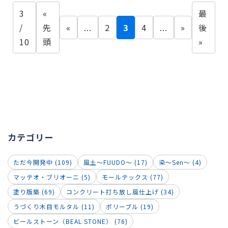
3
«
最
/
先
«
...
2
3
4
...
»
後
10
頭
»
カテゴリー
ただ今開発中 (109)
風土～FUUDO～ (17)
染～Sen～ (4)
マッテオ・ブリオーニ (5)
モールテックス (77)
塗り版築 (69)
コンクリート打ち放し風仕上げ (34)
うづくり木目モルタル (11)
ポリーブル (19)
ビールストーン（BEAL STONE） (76)