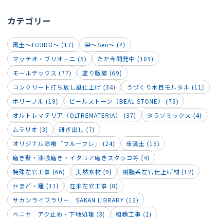
カテゴリー
風土～FUUDO～ (17)
染～Sen～ (4)
マッテオ・ブリオーニ (5)
ただ今開発中 (109)
モールテックス (77)
塗り版築 (69)
コンクリート打ち放し風仕上げ (34)
うづくり木目モルタル (11)
ポリーブル (19)
ビールストーン（BEAL STONE） (76)
オルトレマテリア（OLTREMATERIA） (37)
タラソミックス (4)
ムラリオ (3)
研ぎ出し (7)
オリジナル漆喰「フルーフレ」 (24)
珪藻土 (15)
磨き壁・漆喰磨き・イタリア磨きスタッコ等 (4)
特殊左官工事 (66)
天然素材 (9)
樹脂系左官仕上げ材 (12)
かまど・竈 (11)
在来左官工事 (8)
サカンライブラリー SAKAN LIBRARY (12)
ベニヤ アク止め・下地処理 (3)
組積工事 (2)