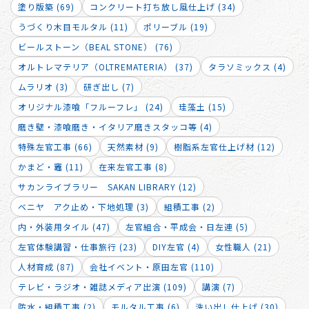
塗り版築 (69)
コンクリート打ち放し風仕上げ (34)
うづくり木目モルタル (11)
ポリーブル (19)
ビールストーン（BEAL STONE） (76)
オルトレマテリア（OLTREMATERIA） (37)
タラソミックス (4)
ムラリオ (3)
研ぎ出し (7)
オリジナル漆喰「フルーフレ」 (24)
珪藻土 (15)
磨き壁・漆喰磨き・イタリア磨きスタッコ等 (4)
特殊左官工事 (66)
天然素材 (9)
樹脂系左官仕上げ材 (12)
かまど・竈 (11)
在来左官工事 (8)
サカンライブラリー SAKAN LIBRARY (12)
ベニヤ アク止め・下地処理 (3)
組積工事 (2)
内・外装用タイル (47)
左官組合・平成会・日左連 (5)
左官体験講習・仕事旅行 (23)
DIY左官 (4)
女性職人 (21)
人材育成 (87)
会社イベント・原田左官 (110)
テレビ・ラジオ・雑誌メディア出演 (109)
講演 (7)
防水・組積工事 (2)
モルタル工事 (6)
洗い出し仕上げ (30)