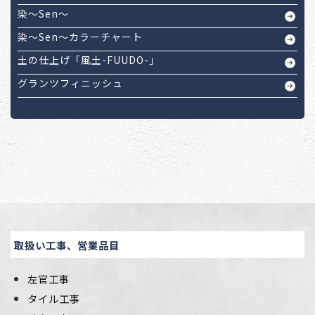
染～Sen～
染～Sen～カラーチャート
土の仕上げ「風土-FUUDO-」
グランツフィニッシュ
取扱い工事、営業品目
左官工事
タイル工事