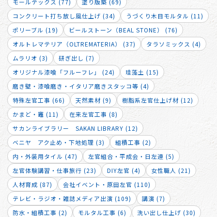
モールテックス (77)
塗り版築 (69)
コンクリート打ち放し風仕上げ (34)
うづくり木目モルタル (11)
ポリーブル (19)
ビールストーン（BEAL STONE） (76)
オルトレマテリア（OLTREMATERIA） (37)
タラソミックス (4)
ムラリオ (3)
研ぎ出し (7)
オリジナル漆喰「フルーフレ」 (24)
珪藻土 (15)
磨き壁・漆喰磨き・イタリア磨きスタッコ等 (4)
特殊左官工事 (66)
天然素材 (9)
樹脂系左官仕上げ材 (12)
かまど・竈 (11)
在来左官工事 (8)
サカンライブラリー SAKAN LIBRARY (12)
ベニヤ アク止め・下地処理 (3)
組積工事 (2)
内・外装用タイル (47)
左官組合・平成会・日左連 (5)
左官体験講習・仕事旅行 (23)
DIY左官 (4)
女性職人 (21)
人材育成 (87)
会社イベント・原田左官 (110)
テレビ・ラジオ・雑誌メディア出演 (109)
講演 (7)
防水・組積工事 (2)
モルタル工事 (6)
洗い出し仕上げ (30)