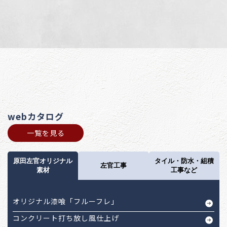
webカタログ
一覧を見る
原田左官オリジナル
タイル・防水・組積
左官工事
素材
工事など
オリジナル漆喰「フルーフレ」
コンクリート打ち放し風仕上げ