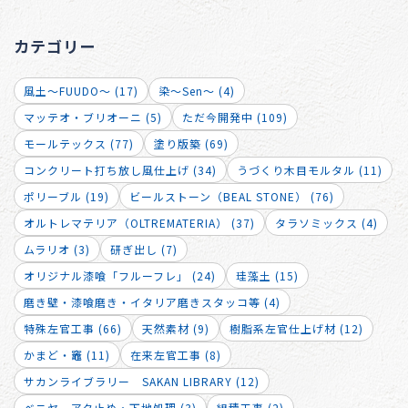
カテゴリー
風土～FUUDO～ (17)
染～Sen～ (4)
マッテオ・ブリオーニ (5)
ただ今開発中 (109)
モールテックス (77)
塗り版築 (69)
コンクリート打ち放し風仕上げ (34)
うづくり木目モルタル (11)
ポリーブル (19)
ビールストーン（BEAL STONE） (76)
オルトレマテリア（OLTREMATERIA） (37)
タラソミックス (4)
ムラリオ (3)
研ぎ出し (7)
オリジナル漆喰「フルーフレ」 (24)
珪藻土 (15)
磨き壁・漆喰磨き・イタリア磨きスタッコ等 (4)
特殊左官工事 (66)
天然素材 (9)
樹脂系左官仕上げ材 (12)
かまど・竈 (11)
在来左官工事 (8)
サカンライブラリー SAKAN LIBRARY (12)
ベニヤ アク止め・下地処理 (3)
組積工事 (2)