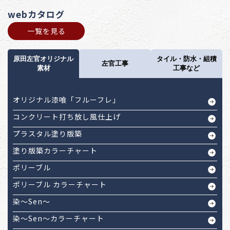
webカタログ
一覧を見る
原田左官オリジナル
タイル・防水・組積
左官工事
素材
工事など
オリジナル漆喰「フルーフレ」
コンクリート打ち放し風仕上げ
プラスタル塗り版築
塗り版築カラーチャート
ポリーブル
ポリーブル カラーチャート
染～Sen～
染～Sen～カラーチャート