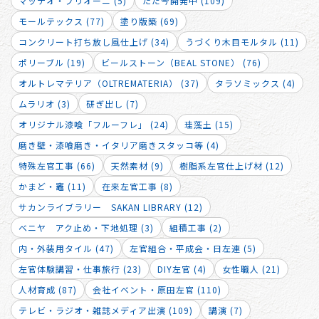
マッテオ・ブリオーニ (5)
ただ今開発中 (109)
モールテックス (77)
塗り版築 (69)
コンクリート打ち放し風仕上げ (34)
うづくり木目モルタル (11)
ポリーブル (19)
ビールストーン（BEAL STONE） (76)
オルトレマテリア（OLTREMATERIA） (37)
タラソミックス (4)
ムラリオ (3)
研ぎ出し (7)
オリジナル漆喰「フルーフレ」 (24)
珪藻土 (15)
磨き壁・漆喰磨き・イタリア磨きスタッコ等 (4)
特殊左官工事 (66)
天然素材 (9)
樹脂系左官仕上げ材 (12)
かまど・竈 (11)
在来左官工事 (8)
サカンライブラリー SAKAN LIBRARY (12)
ベニヤ アク止め・下地処理 (3)
組積工事 (2)
内・外装用タイル (47)
左官組合・平成会・日左連 (5)
左官体験講習・仕事旅行 (23)
DIY左官 (4)
女性職人 (21)
人材育成 (87)
会社イベント・原田左官 (110)
テレビ・ラジオ・雑誌メディア出演 (109)
講演 (7)