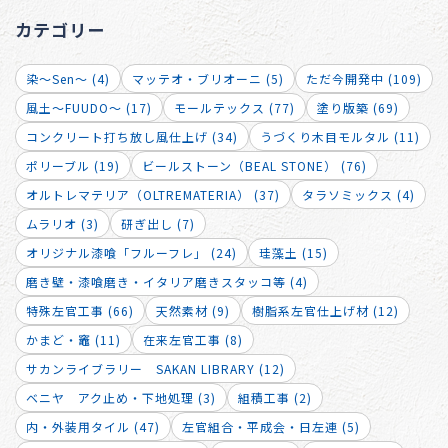
カテゴリー
染～Sen～ (4)
マッテオ・ブリオーニ (5)
ただ今開発中 (109)
風土～FUUDO～ (17)
モールテックス (77)
塗り版築 (69)
コンクリート打ち放し風仕上げ (34)
うづくり木目モルタル (11)
ポリーブル (19)
ビールストーン（BEAL STONE） (76)
オルトレマテリア（OLTREMATERIA） (37)
タラソミックス (4)
ムラリオ (3)
研ぎ出し (7)
オリジナル漆喰「フルーフレ」 (24)
珪藻土 (15)
磨き壁・漆喰磨き・イタリア磨きスタッコ等 (4)
特殊左官工事 (66)
天然素材 (9)
樹脂系左官仕上げ材 (12)
かまど・竈 (11)
在来左官工事 (8)
サカンライブラリー SAKAN LIBRARY (12)
ベニヤ アク止め・下地処理 (3)
組積工事 (2)
内・外装用タイル (47)
左官組合・平成会・日左連 (5)