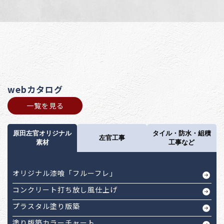
webカタログ
一覧を見る
原田左官オリジナル
タイル・防水・組積
左官工事
素材
工事など
オリジナル漆喰「フルーフレ」
コンクリート打ち放し風仕上げ
プラスタル塗り版築
塗り版築カラーチャート