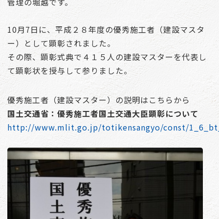
管理の堀越です。
10月7日に、平成２８年度の優秀施工者（建設マスタ
ー）として顕彰されました。
その際、顕彰式典で４１５人の建設マスターを代表し
て顕彰状を授与して参りました。
優秀施工者（建設マスター）の説明はこちらから
国土交通省：優秀施工者国土交通大臣顕彰について
http://www.mlit.go.jp/totikensangyo/const/1_6_b