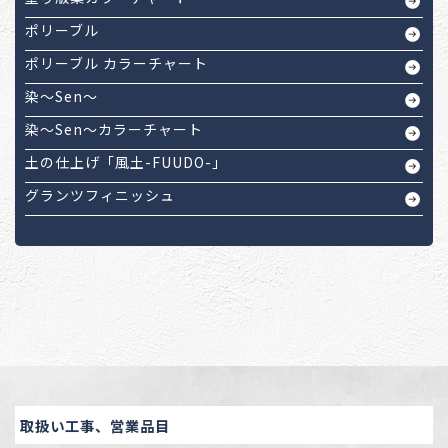
ポリーブル
ポリーブル カラーチャート
染～Sen～
染～Sen～カラーチャート
土の仕上げ「風土-FUUDO-」
グランツフィニッシュ
取扱い工事、営業品目