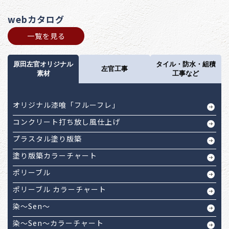
webカタログ
一覧を見る
原田左官オリジナル
タイル・防水・組積
左官工事
素材
工事など
オリジナル漆喰「フルーフレ」
コンクリート打ち放し風仕上げ
プラスタル塗り版築
塗り版築カラーチャート
ポリーブル
ポリーブル カラーチャート
染～Sen～
染～Sen～カラーチャート