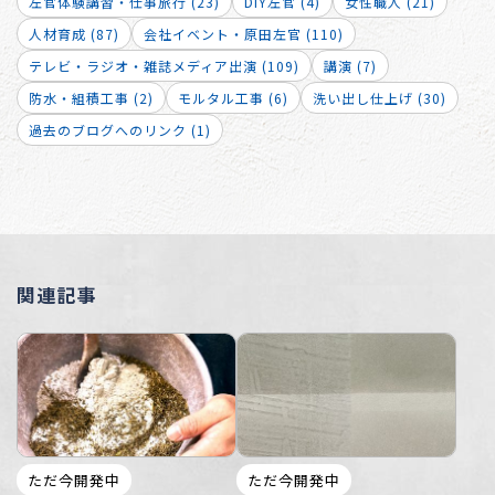
左官体験講習・仕事旅行 (23)
DIY左官 (4)
女性職人 (21)
人材育成 (87)
会社イベント・原田左官 (110)
テレビ・ラジオ・雑誌メディア出演 (109)
講演 (7)
防水・組積工事 (2)
モルタル工事 (6)
洗い出し仕上げ (30)
過去のブログへのリンク (1)
関連記事
ただ今開発中
ただ今開発中