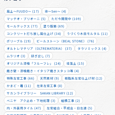
風土～FUUDO～ (17)
染～Sen～ (4)
マッテオ・ブリオーニ (5)
ただ今開発中 (109)
モールテックス (77)
塗り版築 (69)
コンクリート打ち放し風仕上げ (34)
うづくり木目モルタル (11)
ポリーブル (19)
ビールストーン（BEAL STONE） (76)
オルトレマテリア（OLTREMATERIA） (37)
タラソミックス (4)
ムラリオ (3)
研ぎ出し (7)
オリジナル漆喰「フルーフレ」 (24)
珪藻土 (15)
磨き壁・漆喰磨き・イタリア磨きスタッコ等 (4)
特殊左官工事 (66)
天然素材 (9)
樹脂系左官仕上げ材 (12)
かまど・竈 (11)
在来左官工事 (8)
サカンライブラリー SAKAN LIBRARY (12)
ベニヤ アク止め・下地処理 (3)
組積工事 (2)
内・外装用タイル (47)
左官組合・平成会・日左連 (5)