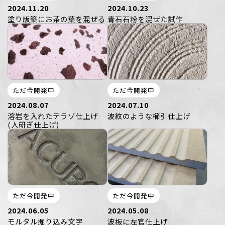
2024.11.20
2024.10.23
塗り版築にお茶の葉を混ぜる
青石石粉を混ぜた試作
ただ今開発中
ただ今開発中
2024.08.07
2024.07.10
溶岩を入れたテラゾ仕上げ
波紋のような櫛引仕上げ
(人研ぎ仕上げ)
ただ今開発中
ただ今開発中
2024.06.05
2024.05.08
モルタル掘り込み文字
波板に左官仕上げ