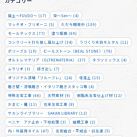
カテゴリー
風土～FUUDO～ (17)
染～Sen～ (4)
マッテオ・ブリオーニ (5)
ただ今開発中 (109)
モールテックス (77)
塗り版築 (69)
コンクリート打ち放し風仕上げ (34)
うづくり木目モルタル (11)
ポリーブル (19)
ビールストーン（BEAL STONE） (76)
オルトレマテリア（OLTREMATERIA） (37)
タラソミックス (4)
ムラリオ (3)
研ぎ出し (7)
オリジナル漆喰「フルーフレ」 (24)
珪藻土 (15)
磨き壁・漆喰磨き・イタリア磨きスタッコ等 (4)
特殊左官工事 (66)
天然素材 (9)
樹脂系左官仕上げ材 (12)
かまど・竈 (11)
在来左官工事 (8)
サカンライブラリー SAKAN LIBRARY (12)
ベニヤ アク止め・下地処理 (3)
組積工事 (2)
内・外装用タイル (47)
左官組合・平成会・日左連 (5)