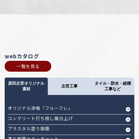
webカタログ
一覧を見る
原田左官オリジナル
タイル・防水・組積
左官工事
素材
工事など
オリジナル漆喰「フルーフレ」
コンクリート打ち放し風仕上げ
プラスタル塗り版築
塗り版築カラーチャート