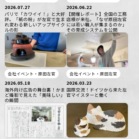
2026.07.27
2026.06.22
パリで「カワイイ！」と大好
【開催レポート】全国の工務
評。「紙の粉」が左官で生ま
店様が来社。「なぜ原田左官
れ変わる新しいアップサイク
には若い職人が集まるのか」
ルの形
その育成システムを公開
会社イベント・原田左官
会社イベント・原田左官
2026.05.18
2026.03.23
海外向け広告の舞台裏！かま
国際交流！ドイツから来た左
ど撮影で見えた「美味しい」
官マイスターと働く
の瞬間