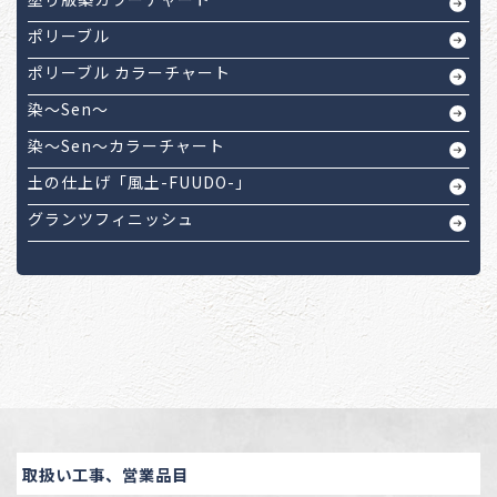
ポリーブル
ポリーブル カラーチャート
染～Sen～
染～Sen～カラーチャート
土の仕上げ「風土-FUUDO-」
グランツフィニッシュ
取扱い工事、営業品目