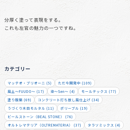
分厚く塗って表現をする。
これも左官の魅力の一つですね。
カテゴリー
マッテオ・ブリオーニ (5)
ただ今開発中 (109)
風土～FUUDO～ (17)
染～Sen～ (4)
モールテックス (77)
塗り版築 (69)
コンクリート打ち放し風仕上げ (34)
うづくり木目モルタル (11)
ポリーブル (19)
ビールストーン（BEAL STONE） (76)
オルトレマテリア（OLTREMATERIA） (37)
タラソミックス (4)