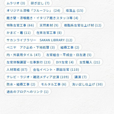
ムラリオ (3)
研ぎ出し (7)
オリジナル漆喰「フルーフレ」 (24)
珪藻土 (15)
磨き壁・漆喰磨き・イタリア磨きスタッコ等 (4)
特殊左官工事 (66)
天然素材 (9)
樹脂系左官仕上げ材 (12)
かまど・竈 (11)
在来左官工事 (8)
サカンライブラリー SAKAN LIBRARY (12)
ベニヤ アク止め・下地処理 (3)
組積工事 (2)
内・外装用タイル (47)
左官組合・平成会・日左連 (5)
左官体験講習・仕事旅行 (23)
DIY左官 (4)
女性職人 (21)
人材育成 (87)
会社イベント・原田左官 (110)
テレビ・ラジオ・雑誌メディア出演 (109)
講演 (7)
防水・組積工事 (2)
モルタル工事 (6)
洗い出し仕上げ (30)
過去のブログへのリンク (1)