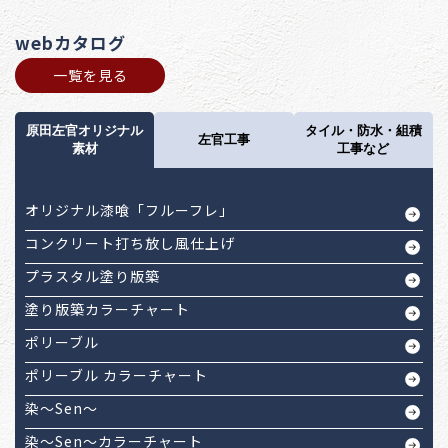
webカタログ
一覧を見る
原田左官オリジナル
タイル・防水・組積
左官工事
素材
工事など
オリジナル漆喰「フルーフレ」
コンクリート打ち放し風仕上げ
プラスタル塗り版築
塗り版築カラーチャート
ポリーブル
ポリーブル カラーチャート
染～Sen～
染～Sen～カラーチャート