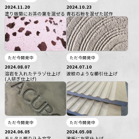
2024.11.20
2024.10.23
塗り版築にお茶の葉を混ぜる
青石石粉を混ぜた試作
ただ今開発中
ただ今開発中
2024.08.07
2024.07.10
溶岩を入れたテラゾ仕上げ
波紋のような櫛引仕上げ
(人研ぎ仕上げ)
ただ今開発中
ただ今開発中
2024.06.05
2024.05.08
モルタル掘り込み文字
波板に左官仕上げ