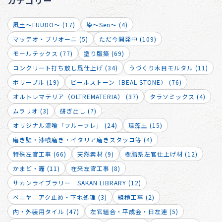
カテゴリー
風土～FUUDO～ (17)
染～Sen～ (4)
マッテオ・ブリオーニ (5)
ただ今開発中 (109)
モールテックス (77)
塗り版築 (69)
コンクリート打ち放し風仕上げ (34)
うづくり木目モルタル (11)
ポリーブル (19)
ビールストーン（BEAL STONE） (76)
オルトレマテリア（OLTREMATERIA） (37)
タラソミックス (4)
ムラリオ (3)
研ぎ出し (7)
オリジナル漆喰「フルーフレ」 (24)
珪藻土 (15)
磨き壁・漆喰磨き・イタリア磨きスタッコ等 (4)
特殊左官工事 (66)
天然素材 (9)
樹脂系左官仕上げ材 (12)
かまど・竈 (11)
在来左官工事 (8)
サカンライブラリー SAKAN LIBRARY (12)
ベニヤ アク止め・下地処理 (3)
組積工事 (2)
内・外装用タイル (47)
左官組合・平成会・日左連 (5)